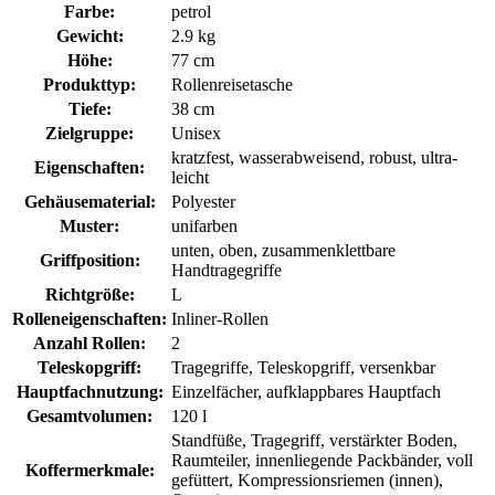
Farbe:
petrol
Gewicht:
2.9 kg
Höhe:
77 cm
Produkttyp:
Rollenreisetasche
Tiefe:
38 cm
Zielgruppe:
Unisex
kratzfest, wasserabweisend, robust, ultra-
Eigenschaften:
leicht
Gehäusematerial:
Polyester
Muster:
unifarben
unten, oben, zusammenklettbare
Griffposition:
Handtragegriffe
Richtgröße:
L
Rolleneigenschaften:
Inliner-Rollen
Anzahl Rollen:
2
Teleskopgriff:
Tragegriffe, Teleskopgriff, versenkbar
Hauptfachnutzung:
Einzelfächer, aufklappbares Hauptfach
Gesamtvolumen:
120 l
Standfüße, Tragegriff, verstärkter Boden,
Raumteiler, innenliegende Packbänder, voll
Koffermerkmale:
gefüttert, Kompressionsriemen (innen),