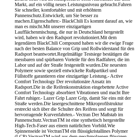
Markt, auf ein völlig neues Leistungsniveau gebracht.Fahren
Sie schneller, komfortabler und mit erhöhtem
Pannenschutz.Entwickelt, um Sie besser zu
machen.Eigenschaften:- BlackChili Es kommt darauf an, wie
man es mischt.Mit unserer einzigartigen
Laufflächenmischung, die nur in Deutschland hergestellt
wird, haben wir den Radsport revolutioniert.Mit dem
legendären BlackChili Compound haben wir die ewige Frage
nach der besten Balance von Grip und Rollwiderstand für den
Radsport beantwortet.Regelmäßige Testsiege bestätigen die
messbaren und spürbaren Vorteile für den Radfahrer, die im
Labor und auf der Straße festgestellt wurden.Die neuesten
Polymere sowie speziell entwickelte Rußpartikel und
Füllstoffe garantieren eine einzigartige Leistung.- Active
Comfort Technology Der revolutionäre Ansatz im
Radsport.Die in die Reifenkonstruktion eingebettete Active
Comfort Technology absorbiert Vibrationen und macht Ihre
Fahrt ruhiger.- Lazer Grip Lazer Grip, damit Sie eins mit der
Straße werden.Die lasergeschnittene Mikroprofilstruktur
erstreckt sich über die Schulter des Reifens und sorgt für
hervorragende Kurvenfahrten.- Vectran Der Maßstab im
Pannenschutz.VectranTM ist eine synthetisch hergestellte
High-Tech-Faser aus einem natürlichen Vorbild.Wie
Spinnenseide ist VectranTM ein flüssigkristallines Polymer
(LCP).VectranTM wird aus dem geschmolzenen flüssigen