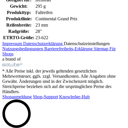
Gewicht:
295 g
Produkttyp:
Faltreifen
Produktlinie:
Continental Grand Prix
Reifenbreite:
23 mm
Radgröße:
28"
ETRTO-Größe:
23-622
Impressum
Datenschutzerklärung
Datenschutzeinstellungen
Nutzungsbedingungen
Barrierefreiheits-Erklärung
Sitemap
Für
Shops
a brand of
* Alle Preise inkl. der jeweils geltenden gesetzlichen
Mehrwertsteuer, ggfs. zzgl. Versandkosten. Alle Angaben ohne
Gewähr. Änderungen sind in der Zwischenzeit möglich.
Streichpreise beziehen sich auf die ursprünglichen Preise des
Händlers.
Shopanmeldung
Shop-Support
Knowledge-Hub