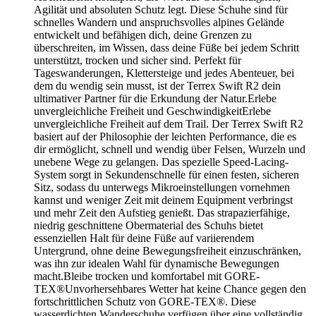
Agilität und absoluten Schutz legt. Diese Schuhe sind für
schnelles Wandern und anspruchsvolles alpines Gelände
entwickelt und befähigen dich, deine Grenzen zu
überschreiten, im Wissen, dass deine Füße bei jedem Schritt
unterstützt, trocken und sicher sind. Perfekt für
Tageswanderungen, Klettersteige und jedes Abenteuer, bei
dem du wendig sein musst, ist der Terrex Swift R2 dein
ultimativer Partner für die Erkundung der Natur.Erlebe
unvergleichliche Freiheit und GeschwindigkeitErlebe
unvergleichliche Freiheit auf dem Trail. Der Terrex Swift R2
basiert auf der Philosophie der leichten Performance, die es
dir ermöglicht, schnell und wendig über Felsen, Wurzeln und
unebene Wege zu gelangen. Das spezielle Speed-Lacing-
System sorgt in Sekundenschnelle für einen festen, sicheren
Sitz, sodass du unterwegs Mikroeinstellungen vornehmen
kannst und weniger Zeit mit deinem Equipment verbringst
und mehr Zeit den Aufstieg genießt. Das strapazierfähige,
niedrig geschnittene Obermaterial des Schuhs bietet
essenziellen Halt für deine Füße auf variierendem
Untergrund, ohne deine Bewegungsfreiheit einzuschränken,
was ihn zur idealen Wahl für dynamische Bewegungen
macht.Bleibe trocken und komfortabel mit GORE-
TEX®Unvorhersehbares Wetter hat keine Chance gegen den
fortschrittlichen Schutz von GORE-TEX®. Diese
wasserdichten Wanderschuhe verfügen über eine vollständig