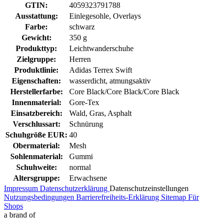
GTIN:
4059323791788
Ausstattung:
Einlegesohle, Overlays
Farbe:
schwarz
Gewicht:
350 g
Produkttyp:
Leichtwanderschuhe
Zielgruppe:
Herren
Produktlinie:
Adidas Terrex Swift
Eigenschaften:
wasserdicht, atmungsaktiv
Herstellerfarbe:
Core Black/Core Black/Core Black
Innenmaterial:
Gore-Tex
Einsatzbereich:
Wald, Gras, Asphalt
Verschlussart:
Schnürung
Schuhgröße EUR:
40
Obermaterial:
Mesh
Sohlenmaterial:
Gummi
Schuhweite:
normal
Altersgruppe:
Erwachsene
Impressum
Datenschutzerklärung
Datenschutzeinstellungen
Nutzungsbedingungen
Barrierefreiheits-Erklärung
Sitemap
Für
Shops
a brand of