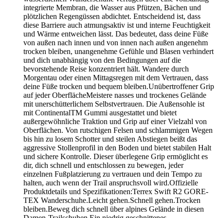
integrierte Membran, die Wasser aus Pfützen, Bächen und
plötzlichen Regengüssen abdichtet. Entscheidend ist, dass
diese Barriere auch atmungsaktiv ist und interne Feuchtigkeit
und Wärme entweichen lässt. Das bedeutet, dass deine Füße
von außen nach innen und von innen nach außen angenehm
trocken bleiben, unangenehme Gefühle und Blasen verhindert
und dich unabhängig von den Bedingungen auf die
bevorstehende Reise konzentriert hält. Wandere durch
Morgentau oder einen Mittagsregen mit dem Vertrauen, dass
deine Füße trocken und bequem bleiben.Unübertroffener Grip
auf jeder OberflächeMeistere nasses und trockenes Gelände
mit unerschütterlichem Selbstvertrauen. Die Außensohle ist
mit ContinentalTM Gummi ausgestattet und bietet
außergewöhnliche Traktion und Grip auf einer Vielzahl von
Oberflächen. Von rutschigen Felsen und schlammigen Wegen
bis hin zu losem Schotter und steilen Abstiegen beißt das
aggressive Stollenprofil in den Boden und bietet stabilen Halt
und sichere Kontrolle. Dieser überlegene Grip ermöglicht es
dir, dich schnell und entschlossen zu bewegen, jeder
einzelnen Fußplatzierung zu vertrauen und dein Tempo zu
halten, auch wenn der Trail anspruchsvoll wird.Offizielle
Produktdetails und Spezifikationen:Terrex Swift R2 GORE-
TEX Wanderschuhe.Leicht gehen.Schnell gehen.Trocken
bleiben.Beweg dich schnell über alpines Gelände in diesen
Damen-Trailschuhen.Ein niedrig geschnittenes,