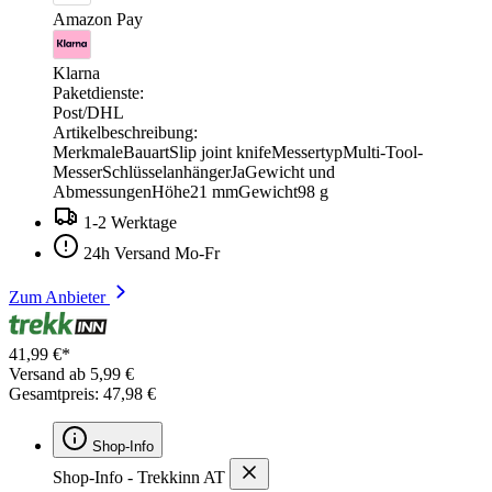
Amazon Pay
Klarna
Paketdienste:
Post/DHL
Artikelbeschreibung:
MerkmaleBauartSlip joint knifeMessertypMulti-Tool-
MesserSchlüsselanhängerJaGewicht und
AbmessungenHöhe21 mmGewicht98 g
1-2 Werktage
24h Versand Mo-Fr
Zum Anbieter
41,99 €*
Versand ab 5,99 €
Gesamtpreis: 47,98 €
Shop-Info
Shop-Info - Trekkinn AT