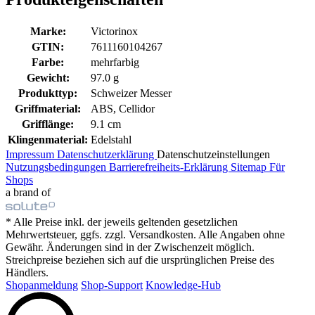
Marke:
Victorinox
GTIN:
7611160104267
Farbe:
mehrfarbig
Gewicht:
97.0 g
Produkttyp:
Schweizer Messer
Griffmaterial:
ABS, Cellidor
Grifflänge:
9.1 cm
Klingenmaterial:
Edelstahl
Impressum
Datenschutzerklärung
Datenschutzeinstellungen
Nutzungsbedingungen
Barrierefreiheits-Erklärung
Sitemap
Für
Shops
a brand of
* Alle Preise inkl. der jeweils geltenden gesetzlichen
Mehrwertsteuer, ggfs. zzgl. Versandkosten. Alle Angaben ohne
Gewähr. Änderungen sind in der Zwischenzeit möglich.
Streichpreise beziehen sich auf die ursprünglichen Preise des
Händlers.
Shopanmeldung
Shop-Support
Knowledge-Hub