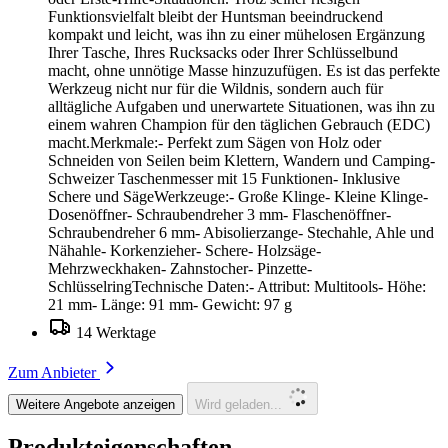
Funktionsvielfalt bleibt der Huntsman beeindruckend
kompakt und leicht, was ihn zu einer mühelosen Ergänzung
Ihrer Tasche, Ihres Rucksacks oder Ihrer Schlüsselbund
macht, ohne unnötige Masse hinzuzufügen. Es ist das perfekte
Werkzeug nicht nur für die Wildnis, sondern auch für
alltägliche Aufgaben und unerwartete Situationen, was ihn zu
einem wahren Champion für den täglichen Gebrauch (EDC)
macht.Merkmale:- Perfekt zum Sägen von Holz oder
Schneiden von Seilen beim Klettern, Wandern und Camping-
Schweizer Taschenmesser mit 15 Funktionen- Inklusive
Schere und SägeWerkzeuge:- Große Klinge- Kleine Klinge-
Dosenöffner- Schraubendreher 3 mm- Flaschenöffner-
Schraubendreher 6 mm- Abisolierzange- Stechahle, Ahle und
Nähahle- Korkenzieher- Schere- Holzsäge-
Mehrzweckhaken- Zahnstocher- Pinzette-
SchlüsselringTechnische Daten:- Attribut: Multitools- Höhe:
21 mm- Länge: 91 mm- Gewicht: 97 g
14 Werktage
Zum Anbieter
Weitere Angebote anzeigen
Wird geladen...
Produkteigenschaften