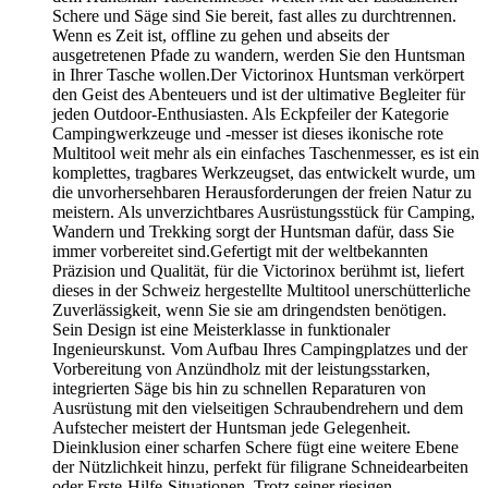
Schere und Säge sind Sie bereit, fast alles zu durchtrennen.
Wenn es Zeit ist, offline zu gehen und abseits der
ausgetretenen Pfade zu wandern, werden Sie den Huntsman
in Ihrer Tasche wollen.Der Victorinox Huntsman verkörpert
den Geist des Abenteuers und ist der ultimative Begleiter für
jeden Outdoor-Enthusiasten. Als Eckpfeiler der Kategorie
Campingwerkzeuge und -messer ist dieses ikonische rote
Multitool weit mehr als ein einfaches Taschenmesser, es ist ein
komplettes, tragbares Werkzeugset, das entwickelt wurde, um
die unvorhersehbaren Herausforderungen der freien Natur zu
meistern. Als unverzichtbares Ausrüstungsstück für Camping,
Wandern und Trekking sorgt der Huntsman dafür, dass Sie
immer vorbereitet sind.Gefertigt mit der weltbekannten
Präzision und Qualität, für die Victorinox berühmt ist, liefert
dieses in der Schweiz hergestellte Multitool unerschütterliche
Zuverlässigkeit, wenn Sie sie am dringendsten benötigen.
Sein Design ist eine Meisterklasse in funktionaler
Ingenieurskunst. Vom Aufbau Ihres Campingplatzes und der
Vorbereitung von Anzündholz mit der leistungsstarken,
integrierten Säge bis hin zu schnellen Reparaturen von
Ausrüstung mit den vielseitigen Schraubendrehern und dem
Aufstecher meistert der Huntsman jede Gelegenheit.
Dieinklusion einer scharfen Schere fügt eine weitere Ebene
der Nützlichkeit hinzu, perfekt für filigrane Schneidearbeiten
oder Erste-Hilfe-Situationen. Trotz seiner riesigen