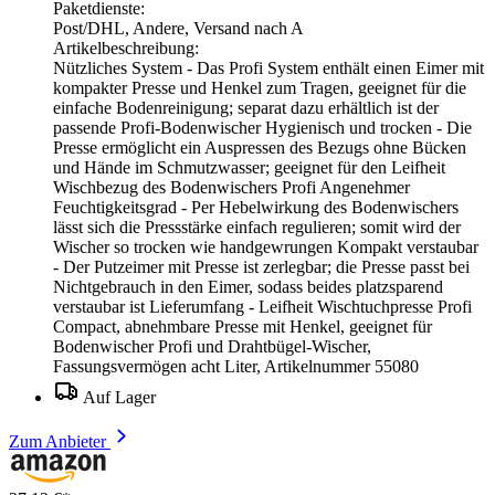
Paketdienste:
Post/DHL, Andere, Versand nach A
Artikelbeschreibung:
Nützliches System - Das Profi System enthält einen Eimer mit
kompakter Presse und Henkel zum Tragen, geeignet für die
einfache Bodenreinigung; separat dazu erhältlich ist der
passende Profi-Bodenwischer Hygienisch und trocken - Die
Presse ermöglicht ein Auspressen des Bezugs ohne Bücken
und Hände im Schmutzwasser; geeignet für den Leifheit
Wischbezug des Bodenwischers Profi Angenehmer
Feuchtigkeitsgrad - Per Hebelwirkung des Bodenwischers
lässt sich die Pressstärke einfach regulieren; somit wird der
Wischer so trocken wie handgewrungen Kompakt verstaubar
- Der Putzeimer mit Presse ist zerlegbar; die Presse passt bei
Nichtgebrauch in den Eimer, sodass beides platzsparend
verstaubar ist Lieferumfang - Leifheit Wischtuchpresse Profi
Compact, abnehmbare Presse mit Henkel, geeignet für
Bodenwischer Profi und Drahtbügel-Wischer,
Fassungsvermögen acht Liter, Artikelnummer 55080
Auf Lager
Zum Anbieter