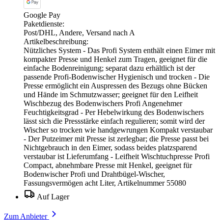
Google Pay
Paketdienste:
Post/DHL, Andere, Versand nach A
Artikelbeschreibung:
Nützliches System - Das Profi System enthält einen Eimer mit
kompakter Presse und Henkel zum Tragen, geeignet für die
einfache Bodenreinigung; separat dazu erhältlich ist der
passende Profi-Bodenwischer Hygienisch und trocken - Die
Presse ermöglicht ein Auspressen des Bezugs ohne Bücken
und Hände im Schmutzwasser; geeignet für den Leifheit
Wischbezug des Bodenwischers Profi Angenehmer
Feuchtigkeitsgrad - Per Hebelwirkung des Bodenwischers
lässt sich die Pressstärke einfach regulieren; somit wird der
Wischer so trocken wie handgewrungen Kompakt verstaubar
- Der Putzeimer mit Presse ist zerlegbar; die Presse passt bei
Nichtgebrauch in den Eimer, sodass beides platzsparend
verstaubar ist Lieferumfang - Leifheit Wischtuchpresse Profi
Compact, abnehmbare Presse mit Henkel, geeignet für
Bodenwischer Profi und Drahtbügel-Wischer,
Fassungsvermögen acht Liter, Artikelnummer 55080
Auf Lager
Zum Anbieter