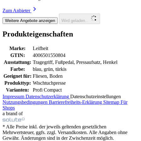
Zum Anbieter
Weitere Angebote anzeigen
Wird geladen...
Produkteigenschaften
Marke:
Leifheit
GTIN:
4006501550804
Ausstattung:
Tragegriff, Fußpedal, Pressaufsatz, Henkel
Farbe:
blau, grün, türkis
Geeignet für:
Fliesen, Boden
Produkttyp:
Wischtuchpresse
Varianten:
Profi Compact
Impressum
Datenschutzerklärung
Datenschutzeinstellungen
Nutzungsbedingungen
Barrierefreiheits-Erklärung
Sitemap
Für
Shops
a brand of
* Alle Preise inkl. der jeweils geltenden gesetzlichen
Mehrwertsteuer, ggfs. zzgl. Versandkosten. Alle Angaben ohne
Gewähr. Änderungen sind in der Zwischenzeit möglich.