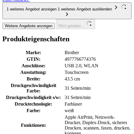
1 weiteres Angebot anzeigen
1 weiteres Angebot ausblenden
Weitere Angebote anzeigen
Wird geladen...
Produkteigenschaften
Marke:
Brother
GTIN:
4977766774376
Anschlüsse:
USB 2.0, WLAN
Ausstattung:
Touchscreen
Breite:
43.5 cm
Druckgeschwindigkeit
31 Seiten/min
Farbe:
Druckgeschwindigkeit s/w:
31 Seiten/min
Drucktechnologie:
Farblaser
Farbe:
weiß
Apple AirPrint, Netzwerk-
Drucker, Duplex-Druck, sicheres
Funktionen:
Drucken, scannen, faxen, drucken,
kopieren