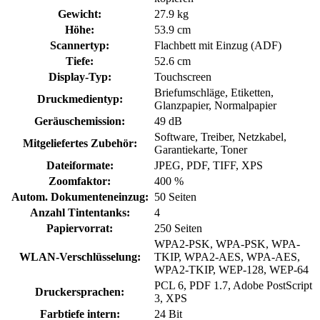
Gewicht:
27.9 kg
Höhe:
53.9 cm
Scannertyp:
Flachbett mit Einzug (ADF)
Tiefe:
52.6 cm
Display-Typ:
Touchscreen
Briefumschläge, Etiketten,
Druckmedientyp:
Glanzpapier, Normalpapier
Geräuschemission:
49 dB
Software, Treiber, Netzkabel,
Mitgeliefertes Zubehör:
Garantiekarte, Toner
Dateiformate:
JPEG, PDF, TIFF, XPS
Zoomfaktor:
400 %
Autom. Dokumenteneinzug:
50 Seiten
Anzahl Tintentanks:
4
Papiervorrat:
250 Seiten
WPA2-PSK, WPA-PSK, WPA-
WLAN-Verschlüsselung:
TKIP, WPA2-AES, WPA-AES,
WPA2-TKIP, WEP-128, WEP-64
PCL 6, PDF 1.7, Adobe PostScript
Druckersprachen:
3, XPS
Farbtiefe intern:
24 Bit