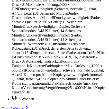
Drucktechnologie:LaserDrucken:FarbdruckDoppelseitiger
Druck:JaMaximale Auflösung:2400 x 600
DPIDruckgeschwindigkeit (Schwarz, normale Qualität,
A4/US Letter):31 Seiten pro MinuteDuplex
Druckmodus:Auto/ManuellDruckgeschwindigkeit (Farbe,
normale Qualität, A4/US Letter):31 Seiten pro
MinuteDruckgeschwindigkeit Duplex (Schwarz,
Standardmodus, A4/US Letter):14 Seiten pro
MinuteDruckgeschwindigkeit Duplex (Farbe,
Standardmodus, A4/US Letter):14 Seiten pro
MinuteAufwärmzeit:31 sAufwärmzeit (aus dem
Ruhezustand):31 sDruck der ersten Seite (Schwarz,
normal):15 sDruck der ersten Seite (Farbe, normal):15 sN-in-
1-Druckfunktion:JaN-up Druck:2, 4, 9, 16, 25Barcode-
Druck:JaWasserzeichendruck:JaPosterdruck-
Funktion:JaKopieren:FarbkopierenMax. Auflösung:1200 x
600 DPIKopiergeschwindigkeit (schwarz, normale Qualität,
A4):31 Kopien pro MinuteKopiergeschwindigkeit (normale
Qualität, farbe, A4):31 Kopien pro MinuteDauer bis erste
Kopie (schwarz,normal):17 sMehrfach-Kopie (max.):99
KopienVerkleinerung/Vergrößerung:25 - 400%N-in-1 Kopie-
Funktion:Ja
5 Wochen
Zum Anbieter