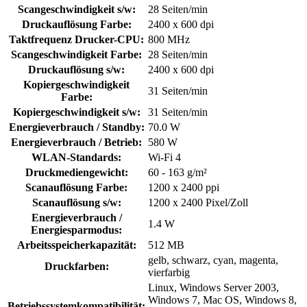
Scangeschwindigkeit s/w:
28 Seiten/min
Druckauflösung Farbe:
2400 x 600 dpi
Taktfrequenz Drucker-CPU:
800 MHz
Scangeschwindigkeit Farbe:
28 Seiten/min
Druckauflösung s/w:
2400 x 600 dpi
Kopiergeschwindigkeit
31 Seiten/min
Farbe:
Kopiergeschwindigkeit s/w:
31 Seiten/min
Energieverbrauch / Standby:
70.0 W
Energieverbrauch / Betrieb:
580 W
WLAN-Standards:
Wi-Fi 4
Druckmediengewicht:
60 - 163 g/m²
Scanauflösung Farbe:
1200 x 2400 ppi
Scanauflösung s/w:
1200 x 2400 Pixel/Zoll
Energieverbrauch /
1.4 W
Energiesparmodus:
Arbeitsspeicherkapazität:
512 MB
gelb, schwarz, cyan, magenta,
Druckfarben:
vierfarbig
Linux, Windows Server 2003,
Windows 7, Mac OS, Windows 8,
Betriebssystemkompatibilität: