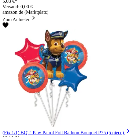
5,03 €*
Versand: 0,00 €
amazon.de (Marktplatz)
Zum Anbieter
(Fix 1/1) BQT: Paw Patrol Foil Balloon Bouquet P75 (5 piece)