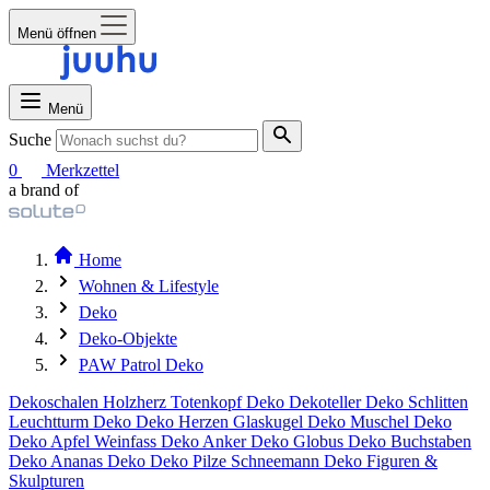
Menü öffnen
Menü
Suche
0
Merkzettel
a brand of
Home
Wohnen & Lifestyle
Deko
Deko-Objekte
PAW Patrol Deko
Dekoschalen
Holzherz
Totenkopf Deko
Dekoteller
Deko Schlitten
Leuchtturm Deko
Deko Herzen
Glaskugel Deko
Muschel Deko
Deko Apfel
Weinfass Deko
Anker Deko
Globus Deko
Buchstaben
Deko
Ananas Deko
Deko Pilze
Schneemann Deko
Figuren &
Skulpturen