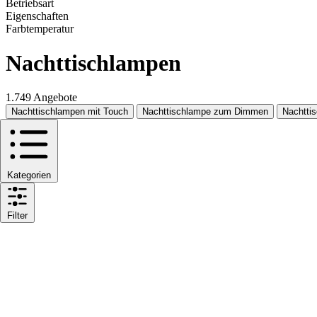
Betriebsart
Eigenschaften
Farbtemperatur
Nachttischlampen
1.749 Angebote
Nachttischlampen mit Touch
Nachttischlampe zum Dimmen
Nachtti
Kategorien
Filter