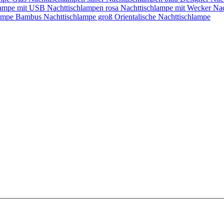
lampe mit USB
Nachttischlampen rosa
Nachttischlampe mit Wecker
Nac
lampe Bambus
Nachttischlampe groß
Orientalische Nachttischlampe