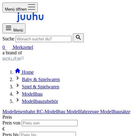
Menü öffnen
Menü
Suche
0
Merkzettel
a brand of
Home
Baby & Spielwaren
Spiel & Spielwaren
Modellbau
Modellbauzubehör
Modelleisenbahn
RC-Modellbau
Modellfahrzeuge
Modellbausätze
Preis
Preis von
€
Preis bis