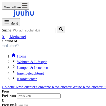
Menü öffnen
Menü
Suche
0
Merkzettel
a brand of
Home
Wohnen & Lifestyle
Lampen & Leuchten
Innenbeleuchtung
Kronleuchter
Goldene Kronleuchter
Schwarze Kronleuchter
Weiße Kronleuchter
S
Preis
Preis von
€
Preis bis