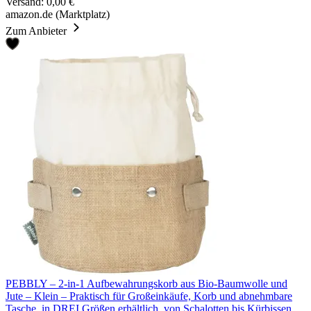
Versand: 0,00 €
amazon.de (Marktplatz)
Zum Anbieter
PEBBLY – 2-in-1 Aufbewahrungskorb aus Bio-Baumwolle und
Jute – Klein – Praktisch für Großeinkäufe, Korb und abnehmbare
Tasche, in DREI Größen erhältlich, von Schalotten bis Kürbissen