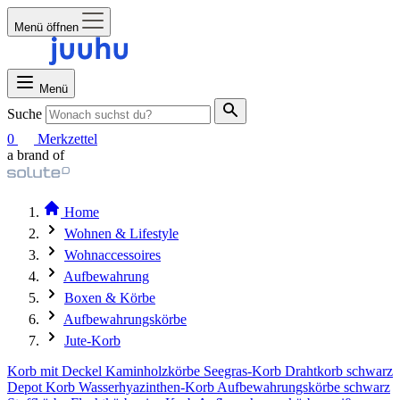
Menü öffnen
Menü
Suche
0
Merkzettel
a brand of
Home
Wohnen & Lifestyle
Wohnaccessoires
Aufbewahrung
Boxen & Körbe
Aufbewahrungskörbe
Jute-Korb
Korb mit Deckel
Kaminholzkörbe
Seegras-Korb
Drahtkorb schwarz
Depot Korb
Wasserhyazinthen-Korb
Aufbewahrungskörbe schwarz