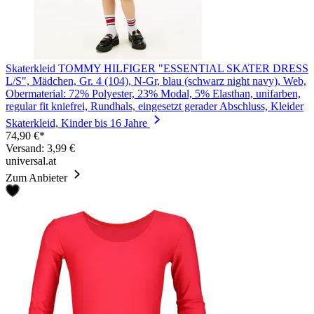
Skaterkleid TOMMY HILFIGER "ESSENTIAL SKATER DRESS
L/S", Mädchen, Gr. 4 (104), N-Gr, blau (schwarz night navy), Web,
Obermaterial: 72% Polyester, 23% Modal, 5% Elasthan, unifarben,
regular fit kniefrei, Rundhals, eingesetzt gerader Abschluss, Kleider
Skaterkleid, Kinder bis 16 Jahre
74,90 €*
Versand: 3,99 €
universal.at
Zum Anbieter