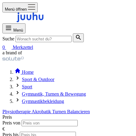
Menü öffnen
Menü
Suche
0
Merkzettel
a brand of
Home
Sport & Outdoor
Sport
Gymnastik, Turnen & Bewegung
Gymnastikbekleidung
Physiotherapie
Akrobatik
Turnen
Balancieren
Preis
Preis von
€
Preis bis