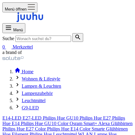
Menü öffnen
Menü
Suche
0
Merkzettel
a brand of
Home
Wohnen & Lifestyle
Lampen & Leuchten
Lampenzubehör
Leuchtmittel
G9-LED
E14-LED
E27-LED
Philips Hue GU10
Philips Hue E27
Philips
Hue E14
Philips Hue GU10 Color
Osram Smart+
Alexa Glühbirnen
Philips Hue E27 Color
Philips Hue E14 Color
Smarte Glühbirnen
Hue Filament
Philips Hue Leuchtmittel
WLAN Lampe
Hue