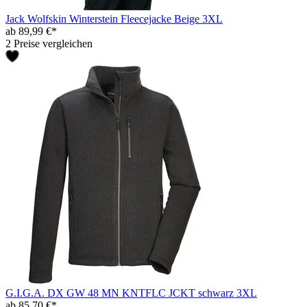
Jack Wolfskin Winterstein Fleecejacke Beige 3XL
ab 89,99 €*
2 Preise vergleichen
G.I.G.A. DX GW 48 MN KNTFLC JCKT schwarz 3XL
ab 85,70 €*