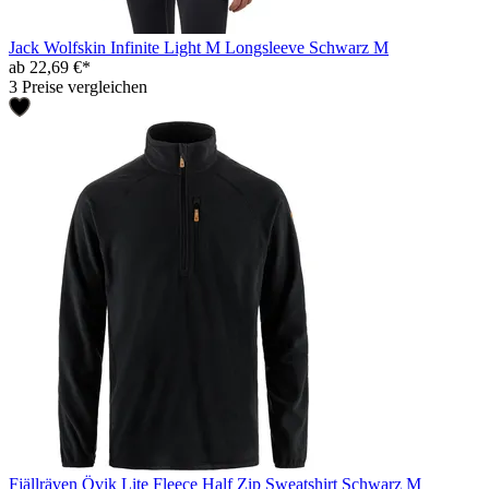
Jack Wolfskin Infinite Light M Longsleeve Schwarz M
ab 22,69 €*
3 Preise vergleichen
Fjällräven Övik Lite Fleece Half Zip Sweatshirt Schwarz M