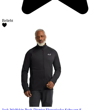
Beliebt
Jack Wolfskin Peak District Fleecejacke Schwarz S