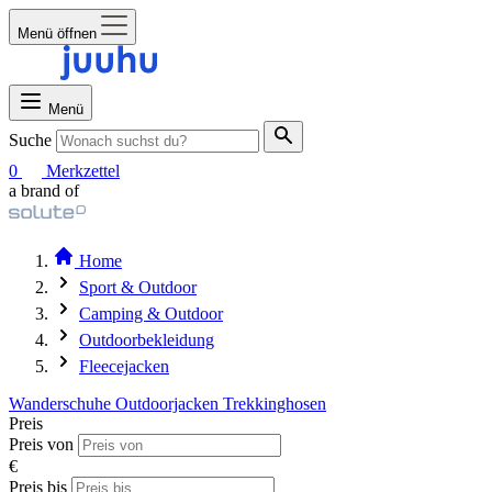
Menü öffnen
Menü
Suche
0
Merkzettel
a brand of
Home
Sport & Outdoor
Camping & Outdoor
Outdoorbekleidung
Fleecejacken
Wanderschuhe
Outdoorjacken
Trekkinghosen
Preis
Preis von
€
Preis bis