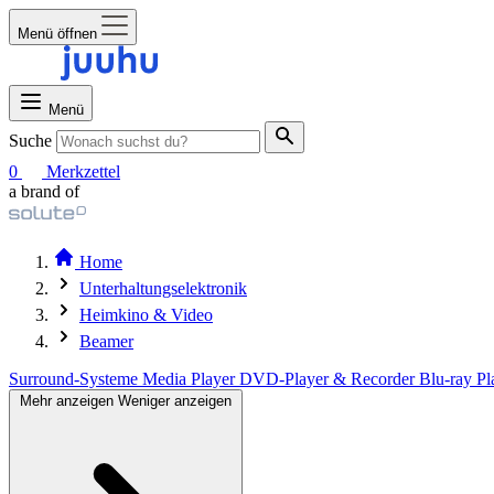
Menü öffnen
Menü
Suche
0
Merkzettel
a brand of
Home
Unterhaltungselektronik
Heimkino & Video
Beamer
Surround-Systeme
Media Player
DVD-Player & Recorder
Blu-ray Pl
Mehr anzeigen
Weniger anzeigen