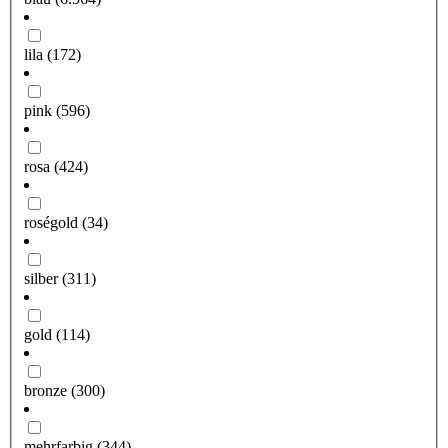
lila
(172)
pink
(596)
rosa
(424)
roségold
(34)
silber
(311)
gold
(114)
bronze
(300)
mehrfarbig
(344)