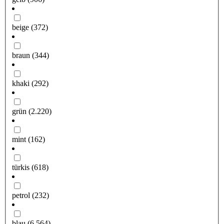
beige
(372)
braun
(344)
khaki
(292)
grün
(2.220)
mint
(162)
türkis
(618)
petrol
(232)
blau
(6.564)