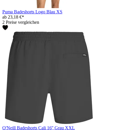
Puma Badeshorts Logo Blau XS
ab 23,18 €*
2 Preise vergleichen
O'Neill Badeshorts Cali 16'' Grau XXL