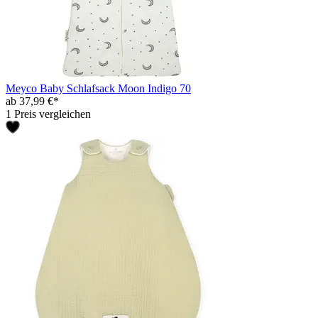
Meyco Baby Schlafsack Moon Indigo 70
ab 37,99 €*
1 Preis vergleichen