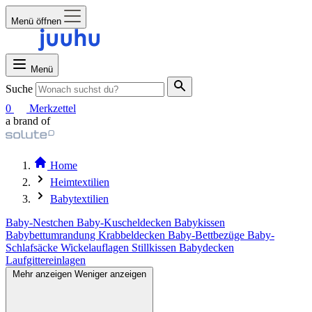
Menü öffnen
Menü
Suche
0
Merkzettel
a brand of
Home
Heimtextilien
Babytextilien
Baby-Nestchen
Baby-Kuscheldecken
Babykissen
Babybettumrandung
Krabbeldecken
Baby-Bettbezüge
Baby-
Schlafsäcke
Wickelauflagen
Stillkissen
Babydecken
Laufgittereinlagen
Mehr anzeigen
Weniger anzeigen