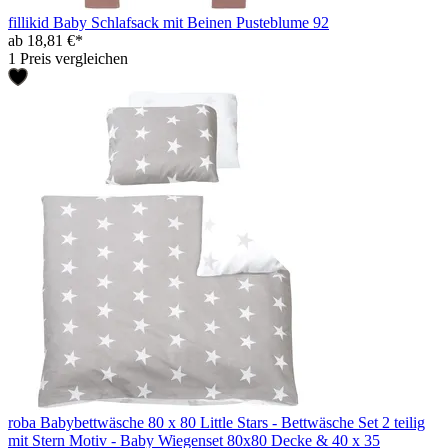
fillikid Baby Schlafsack mit Beinen Pusteblume 92
ab 18,81 €*
1 Preis vergleichen
roba Babybettwäsche 80 x 80 Little Stars - Bettwäsche Set 2 teilig
mit Stern Motiv - Baby Wiegenset 80x80 Decke & 40 x 35