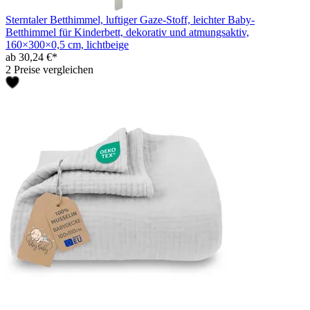
Sterntaler Betthimmel, luftiger Gaze-Stoff, leichter Baby-
Betthimmel für Kinderbett, dekorativ und atmungsaktiv,
160×300×0,5 cm, lichtbeige
ab 30,24 €*
2 Preise vergleichen