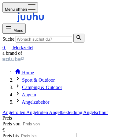
Menü öffnen
Menü
Suche
0
Merkzettel
a brand of
Home
Sport & Outdoor
Camping & Outdoor
Angeln
Angelzubehör
Angelrollen
Angelruten
Angelbekleidung
Angelschnur
Preis
Preis von
€
Preis bis