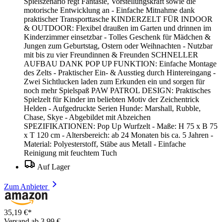
Spielszenario regt Fantasie, Vorstellungskraft sowie die
motorische Entwicklung an - Einfache Mitnahme dank
praktischer Transporttasche KINDERZELT FÜR INDOOR
& OUTDOOR: Flexibel draußen im Garten und drinnen im
Kinderzimmer einsetzbar - Tolles Geschenk für Mädchen &
Jungen zum Geburtstag, Ostern oder Weihnachten - Nutzbar
mit bis zu vier Freundinnen & Freunden SCHNELLER
AUFBAU DANK POP UP FUNKTION: Einfache Montage
des Zelts - Praktischer Ein- & Ausstieg durch Hintereingang -
Zwei Sichtlucken laden zum Erkunden ein und sorgen für
noch mehr Spielspaß PAW PATROL DESIGN: Praktisches
Spielzelt für Kinder im beliebten Motiv der Zeichentrick
Helden - Aufgedruckte Serien Hunde: Marshall, Rubble,
Chase, Skye - Abgebildet mit Abzeichen
SPEZIFIKATIONEN: Pop Up Wurfzelt - Maße: H 75 x B 75
x T 120 cm - Altersbereich: ab 24 Monaten bis ca. 5 Jahren -
Material: Polyesterstoff, Stäbe aus Metall - Einfache
Reinigung mit feuchtem Tuch
Auf Lager
Zum Anbieter
35,19 €*
Versand ab 3,99 €