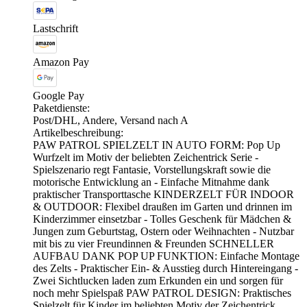
Lastschrift
Amazon Pay
Google Pay
Paketdienste:
Post/DHL, Andere, Versand nach A
Artikelbeschreibung:
PAW PATROL SPIELZELT IN AUTO FORM: Pop Up
Wurfzelt im Motiv der beliebten Zeichentrick Serie -
Spielszenario regt Fantasie, Vorstellungskraft sowie die
motorische Entwicklung an - Einfache Mitnahme dank
praktischer Transporttasche KINDERZELT FÜR INDOOR
& OUTDOOR: Flexibel draußen im Garten und drinnen im
Kinderzimmer einsetzbar - Tolles Geschenk für Mädchen &
Jungen zum Geburtstag, Ostern oder Weihnachten - Nutzbar
mit bis zu vier Freundinnen & Freunden SCHNELLER
AUFBAU DANK POP UP FUNKTION: Einfache Montage
des Zelts - Praktischer Ein- & Ausstieg durch Hintereingang -
Zwei Sichtlucken laden zum Erkunden ein und sorgen für
noch mehr Spielspaß PAW PATROL DESIGN: Praktisches
Spielzelt für Kinder im beliebten Motiv der Zeichentrick