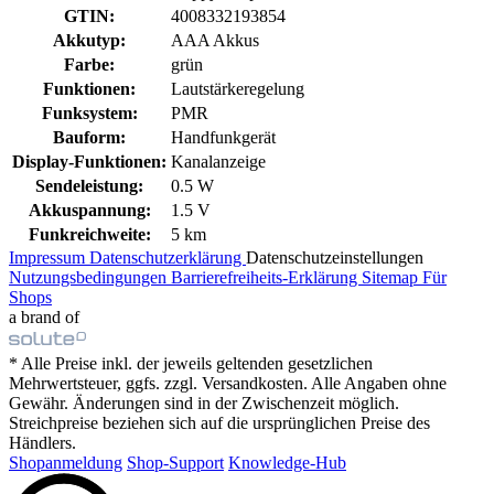
GTIN:
4008332193854
Akkutyp:
AAA Akkus
Farbe:
grün
Funktionen:
Lautstärkeregelung
Funksystem:
PMR
Bauform:
Handfunkgerät
Display-Funktionen:
Kanalanzeige
Sendeleistung:
0.5 W
Akkuspannung:
1.5 V
Funkreichweite:
5 km
Impressum
Datenschutzerklärung
Datenschutzeinstellungen
Nutzungsbedingungen
Barrierefreiheits-Erklärung
Sitemap
Für
Shops
a brand of
* Alle Preise inkl. der jeweils geltenden gesetzlichen
Mehrwertsteuer, ggfs. zzgl. Versandkosten. Alle Angaben ohne
Gewähr. Änderungen sind in der Zwischenzeit möglich.
Streichpreise beziehen sich auf die ursprünglichen Preise des
Händlers.
Shopanmeldung
Shop-Support
Knowledge-Hub