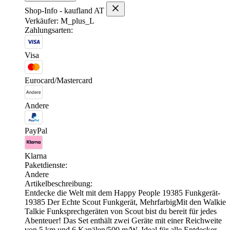
Shop-Info - kaufland AT
Verkäufer: M_plus_L
Zahlungsarten:
Visa
Eurocard/Mastercard
Andere
PayPal
Klarna
Paketdienste:
Andere
Artikelbeschreibung:
Entdecke die Welt mit dem Happy People 19385 Funkgerät-
19385 Der Echte Scout Funkgerät, MehrfarbigMit den Walkie
Talkie Funksprechgeräten von Scout bist du bereit für jedes
Abenteuer! Das Set enthält zwei Geräte mit einer Reichweite
von 5 km und 6 Kanälen/500 m/W. Ideal für alle Entdecker,