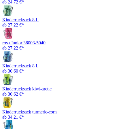
ab 24,72 €*
Kinderrucksack 8 L
ab 27,22 €*
rosa Junior 36003-5040
ab 27,22 €*
Kinderrucksack 8 L
ab 30,60 €*
Kinderrucksack kiwi-arctic
ab 30,62 €*
Kinderrucksack turmeric-corn
ab 34,21 €*