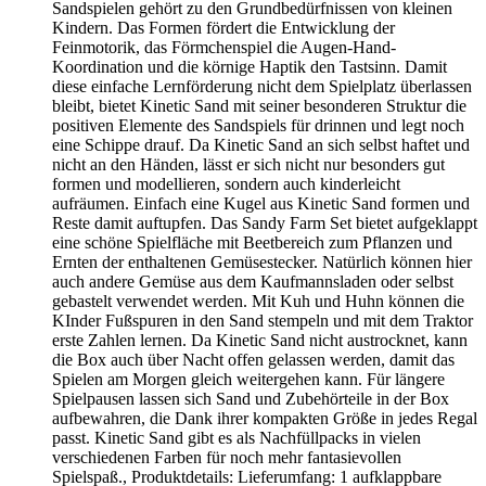
Sandspielen gehört zu den Grundbedürfnissen von kleinen
Kindern. Das Formen fördert die Entwicklung der
Feinmotorik, das Förmchenspiel die Augen-Hand-
Koordination und die körnige Haptik den Tastsinn. Damit
diese einfache Lernförderung nicht dem Spielplatz überlassen
bleibt, bietet Kinetic Sand mit seiner besonderen Struktur die
positiven Elemente des Sandspiels für drinnen und legt noch
eine Schippe drauf. Da Kinetic Sand an sich selbst haftet und
nicht an den Händen, lässt er sich nicht nur besonders gut
formen und modellieren, sondern auch kinderleicht
aufräumen. Einfach eine Kugel aus Kinetic Sand formen und
Reste damit auftupfen. Das Sandy Farm Set bietet aufgeklappt
eine schöne Spielfläche mit Beetbereich zum Pflanzen und
Ernten der enthaltenen Gemüsestecker. Natürlich können hier
auch andere Gemüse aus dem Kaufmannsladen oder selbst
gebastelt verwendet werden. Mit Kuh und Huhn können die
KInder Fußspuren in den Sand stempeln und mit dem Traktor
erste Zahlen lernen. Da Kinetic Sand nicht austrocknet, kann
die Box auch über Nacht offen gelassen werden, damit das
Spielen am Morgen gleich weitergehen kann. Für längere
Spielpausen lassen sich Sand und Zubehörteile in der Box
aufbewahren, die Dank ihrer kompakten Größe in jedes Regal
passt. Kinetic Sand gibt es als Nachfüllpacks in vielen
verschiedenen Farben für noch mehr fantasievollen
Spielspaß., Produktdetails: Lieferumfang: 1 aufklappbare