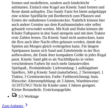
formen und modellieren, sondern auch kinderleicht
aufräumen. Einfach eine Kugel aus Kinetic Sand formen und
Reste damit auftupfen. Das Sandy Farm Set bietet aufgeklappt
eine schöne Spielfläche mit Beetbereich zum Pflanzen und
Ernten der enthaltenen Gemüsestecker. Natürlich können hier
auch andere Gemüse aus dem Kaufmannsladen oder selbst
gebastelt verwendet werden. Mit Kuh und Huhn können die
KInder Fußspuren in den Sand stempeln und mit dem Traktor
erste Zahlen lernen. Da Kinetic Sand nicht austrocknet, kann
die Box auch über Nacht offen gelassen werden, damit das
Spielen am Morgen gleich weitergehen kann. Für längere
Spielpausen lassen sich Sand und Zubehörteile in der Box
aufbewahren, die Dank ihrer kompakten Größe in jedes Regal
passt. Kinetic Sand gibt es als Nachfüllpacks in vielen
verschiedenen Farben für noch mehr fantasievollen
Spielspaß., Produktdetails: Lieferumfang: 1 aufklappbare
Spielbox, 340 g Kinetic Sand (naturfarben), 2 Tierstempel, 1
Traktor, 3 Gemüsestecker, Farbe: Farbbezeichnung: bunt,
Hinweise: Altersempfehlung: ab 3 Jahren, Warnhinweise:
ACHTUNG! Nicht für Kinder unter 3 Jahren geeignet.
Kleine Bestandteile. Erstickungsgefahr.
3-5 Werktage
Zum Anbieter