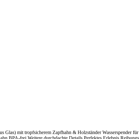
us Glas) mit tropfsicherem Zapfhahn & Holzständer Wasserspender für 
hn BPA-frei Weitere durchdachte Details Perfektes Erlebnis Reibungslo