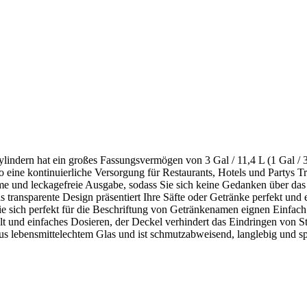
lindern hat ein großes Fassungsvermögen von 3 Gal / 11,4 L (1 Gal / 
so eine kontinuierliche Versorgung für Restaurants, Hotels und Partys T
e und leckagefreie Ausgabe, sodass Sie sich keine Gedanken über das
s transparente Design präsentiert Ihre Säfte oder Getränke perfekt und e
e sich perfekt für die Beschriftung von Getränkenamen eignen Einfach 
alt und einfaches Dosieren, der Deckel verhindert das Eindringen von S
t aus lebensmittelechtem Glas und ist schmutzabweisend, langlebig un