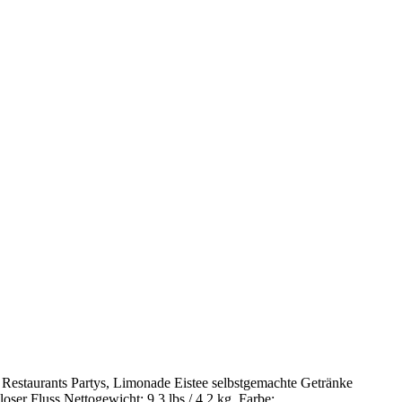
Restaurants Partys, Limonade Eistee selbstgemachte Getränke
ser Fluss Nettogewicht: 9,3 lbs / 4,2 kg, Farbe: