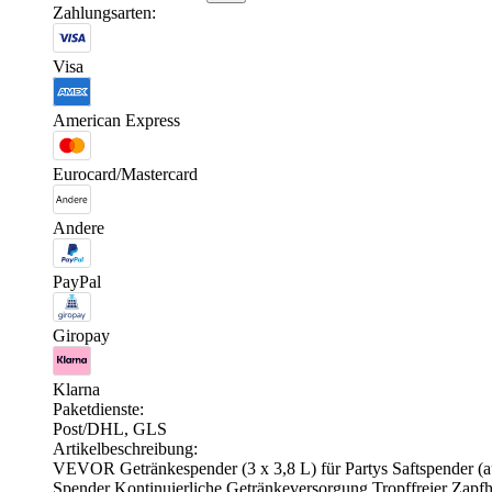
Zahlungsarten:
Visa
American Express
Eurocard/Mastercard
Andere
PayPal
Giropay
Klarna
Paketdienste:
Post/DHL, GLS
Artikelbeschreibung:
VEVOR Getränkespender (3 x 3,8 L) für Partys Saftspender (a
Spender Kontinuierliche Getränkeversorgung Tropffreier Zapfha