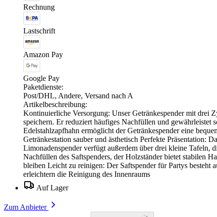
Rechnung
Lastschrift
Amazon Pay
Google Pay
Paketdienste:
Post/DHL, Andere, Versand nach A
Artikelbeschreibung:
Kontinuierliche Versorgung: Unser Getränkespender mit drei Zy
speichern. Er reduziert häufiges Nachfüllen und gewährleistet 
Edelstahlzapfhahn ermöglicht der Getränkespender eine bequem
Getränkestation sauber und ästhetisch Perfekte Präsentation: Da
Limonadenspender verfügt außerdem über drei kleine Tafeln, di
Nachfüllen des Saftspenders, der Holzständer bietet stabilen H
bleiben Leicht zu reinigen: Der Saftspender für Partys besteh
erleichtern die Reinigung des Innenraums
Auf Lager
Zum Anbieter