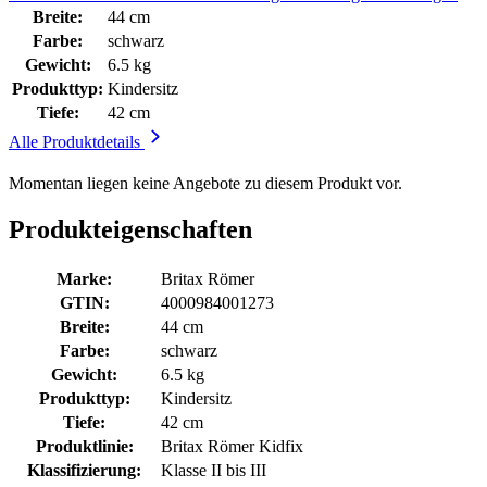
Breite:
44 cm
Farbe:
schwarz
Gewicht:
6.5 kg
Produkttyp:
Kindersitz
Tiefe:
42 cm
Alle Produktdetails
Momentan liegen keine Angebote zu diesem Produkt vor.
Produkteigenschaften
Marke:
Britax Römer
GTIN:
4000984001273
Breite:
44 cm
Farbe:
schwarz
Gewicht:
6.5 kg
Produkttyp:
Kindersitz
Tiefe:
42 cm
Produktlinie:
Britax Römer Kidfix
Klassifizierung:
Klasse II bis III