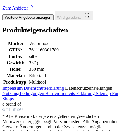
Zum Anbieter
Weitere Angebote anzeigen
Wird geladen...
Produkteigenschaften
Marke:
Victorinox
GTIN:
7611160301789
Farbe:
silber
Gewicht:
337 g
Höhe:
350 mm
Material:
Edelstahl
Produkttyp:
Multitool
Impressum
Datenschutzerklärung
Datenschutzeinstellungen
Nutzungsbedingungen
Barrierefreiheits-Erklärung
Sitemap
Für
Shops
a brand of
* Alle Preise inkl. der jeweils geltenden gesetzlichen
Mehrwertsteuer, ggfs. zzgl. Versandkosten. Alle Angaben ohne
Gewähr. Änderungen sind in der Zwischenzeit möglich.