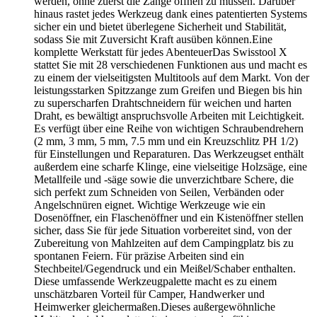
werden, ohne zuerst die Zange öffnen zu müssen. Darüber
hinaus rastet jedes Werkzeug dank eines patentierten Systems
sicher ein und bietet überlegene Sicherheit und Stabilität,
sodass Sie mit Zuversicht Kraft ausüben können.Eine
komplette Werkstatt für jedes AbenteuerDas Swisstool X
stattet Sie mit 28 verschiedenen Funktionen aus und macht es
zu einem der vielseitigsten Multitools auf dem Markt. Von der
leistungsstarken Spitzzange zum Greifen und Biegen bis hin
zu superscharfen Drahtschneidern für weichen und harten
Draht, es bewältigt anspruchsvolle Arbeiten mit Leichtigkeit.
Es verfügt über eine Reihe von wichtigen Schraubendrehern
(2 mm, 3 mm, 5 mm, 7.5 mm und ein Kreuzschlitz PH 1/2)
für Einstellungen und Reparaturen. Das Werkzeugset enthält
außerdem eine scharfe Klinge, eine vielseitige Holzsäge, eine
Metallfeile und -säge sowie die unverzichtbare Schere, die
sich perfekt zum Schneiden von Seilen, Verbänden oder
Angelschnüren eignet. Wichtige Werkzeuge wie ein
Dosenöffner, ein Flaschenöffner und ein Kistenöffner stellen
sicher, dass Sie für jede Situation vorbereitet sind, von der
Zubereitung von Mahlzeiten auf dem Campingplatz bis zu
spontanen Feiern. Für präzise Arbeiten sind ein
Stechbeitel/Gegendruck und ein Meißel/Schaber enthalten.
Diese umfassende Werkzeugpalette macht es zu einem
unschätzbaren Vorteil für Camper, Handwerker und
Heimwerker gleichermaßen.Dieses außergewöhnliche