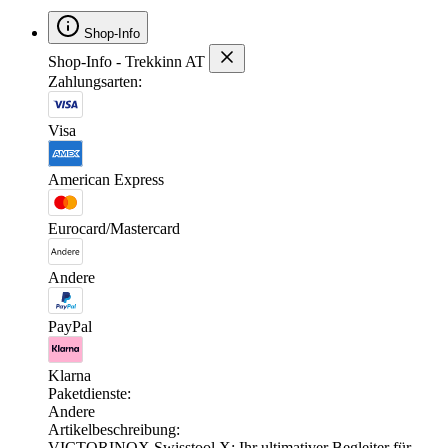
Shop-Info
Shop-Info - Trekkinn AT
Zahlungsarten:
Visa
American Express
Eurocard/Mastercard
Andere
PayPal
Klarna
Paketdienste:
Andere
Artikelbeschreibung:
VICTORINOX Swisstool X: Ihr ultimativer Begleiter für