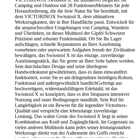
Camping und Outdoor mit 28 FunktionenMeistern Sie jede
Herausforderung, die die freie Natur für Sie bereithält, mit
dem VICTORINOX Swisstool X, dem ultimativen
Werkzeugkasten, der in Ihre Handfläche passt. Entwickelt für
die anspruchsvollen Umgebungen von Camping, Wandern
und Überleben, ist dieses Multitool der Gipfel Schweizer
Präzision und robuster Funktionalität. Ob Sie Ihr Lager
aufschlagen, schnelle Reparaturen an Ihrer Ausrüstung
vornehmen oder unerwartete Aufgaben fernab der Zivilisation
bewältigen, das Swisstool X ist das einzige, zuverlässige
Ausrüstungsstück, das Sie gerne an Ihrer Seite haben werden.
Sein durchdachtes Design und seine überlegene
Handwerkskunst gewährleisten, dass es dann einwandfrei
funktioniert, wenn Sie es am dringendsten benötigen.Robust,
Funktional und außergewöhnlich handlichGefertigt aus
hochwertigem, widerstandsfähigem Edelstahl, ist das
Swisstool X so konzipiert, dass es den Strapazen intensiver
Nutzung und rauer Bedingungen standhält. Sein Ruf für
Langlebigkeit ist ein Beweis für die legendäre Victorinox-
Qualität und verspricht eine lebenslange zuverlässige
Leistung. Das wahre Genie des Swisstool X liegt in seiner
Kombination aus Kraft und Zugänglichkeit. Im Gegensatz zu
vielen anderen Multitools kann jedes seiner leistungsstarken
Werkzeuge direkt von der Außenseite des Griffs erreicht