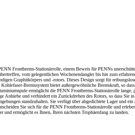
r PENN Frontbrems-Stationärrolle, einem Beweis für PENNs unerschütte
übertreffen, vom gelegentlichen Wochenendangler bis hin zum erfahren
ständigen Graphitkörpers und -rotors. Dieses Design sorgt für reibungs
ohlefaser-Bremssystem bietet außergewöhnliche Bremskraft, so dass 
 Aluminiumspule ermöglicht die PENN Frontbrems-Stationärrolle lange,
rtige Anhiebe und verhindert ein Zurückdrehen des Rotors, so dass Sie
umgebungen standzuhalten. Sie verfügt über abgedichtete Lager und ei
tscheiden Sie sich für die PENN Frontbrems-Stationärrolle und erleben 
euer und ermöglicht es Ihnen, Ihren nächsten Trophäenfang zu landen.