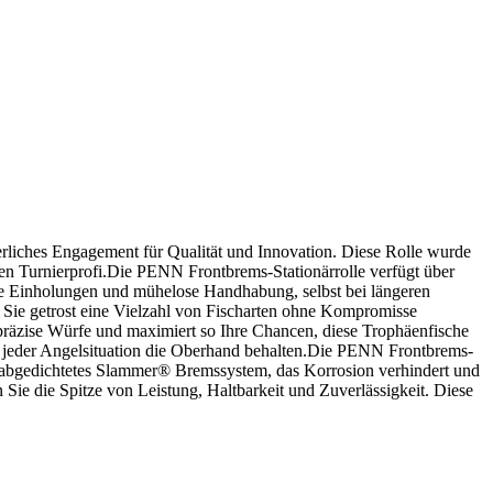
rliches Engagement für Qualität und Innovation. Diese Rolle wurde
en Turnierprofi.Die PENN Frontbrems-Stationärrolle verfügt über
lose Einholungen und mühelose Handhabung, selbst bei längeren
Sie getrost eine Vielzahl von Fischarten ohne Kompromisse
 präzise Würfe und maximiert so Ihre Chancen, diese Trophäenfische
 in jeder Angelsituation die Oberhand behalten.Die PENN Frontbrems-
n abgedichtetes Slammer® Bremssystem, das Korrosion verhindert und
Sie die Spitze von Leistung, Haltbarkeit und Zuverlässigkeit. Diese