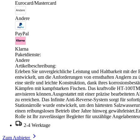
Eurocard/Mastercard
Andere
PayPal
Klarna
Paketdienste:
Andere
Artikelbeschreibung:
Erleben Sie unvergleichliche Leistung und Haltbarkeit mit de
entwickelt, um die Anforderungen von ernsthaften Anglern zu 
eine steife und leichte Konstruktion, dank ihres korrosionsbe
Kämpfen mit kampfstarken Fischen. Das kraftvolle HT-100TM K
anvisieren können.Ausgestattet mit einer präzise bearbeiteten
zu erreichen. Das Infinite Anti-Reverse-System sorgt für sofo
Stationärrolle wurde entwickelt, um den härtesten Salzwasser
einen reibungslosen Betrieb über Jahre hinweg gewährleistet.En
Rolle ist Ihr zuverlässiger Begleiter für unzählige Angelabent
2-4 Werktage
Zum Anbieter