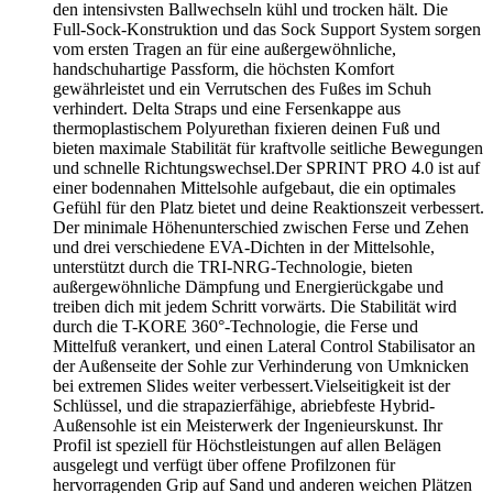
den intensivsten Ballwechseln kühl und trocken hält. Die
Full-Sock-Konstruktion und das Sock Support System sorgen
vom ersten Tragen an für eine außergewöhnliche,
handschuhartige Passform, die höchsten Komfort
gewährleistet und ein Verrutschen des Fußes im Schuh
verhindert. Delta Straps und eine Fersenkappe aus
thermoplastischem Polyurethan fixieren deinen Fuß und
bieten maximale Stabilität für kraftvolle seitliche Bewegungen
und schnelle Richtungswechsel.Der SPRINT PRO 4.0 ist auf
einer bodennahen Mittelsohle aufgebaut, die ein optimales
Gefühl für den Platz bietet und deine Reaktionszeit verbessert.
Der minimale Höhenunterschied zwischen Ferse und Zehen
und drei verschiedene EVA-Dichten in der Mittelsohle,
unterstützt durch die TRI-NRG-Technologie, bieten
außergewöhnliche Dämpfung und Energierückgabe und
treiben dich mit jedem Schritt vorwärts. Die Stabilität wird
durch die T-KORE 360°-Technologie, die Ferse und
Mittelfuß verankert, und einen Lateral Control Stabilisator an
der Außenseite der Sohle zur Verhinderung von Umknicken
bei extremen Slides weiter verbessert.Vielseitigkeit ist der
Schlüssel, und die strapazierfähige, abriebfeste Hybrid-
Außensohle ist ein Meisterwerk der Ingenieurskunst. Ihr
Profil ist speziell für Höchstleistungen auf allen Belägen
ausgelegt und verfügt über offene Profilzonen für
hervorragenden Grip auf Sand und anderen weichen Plätzen