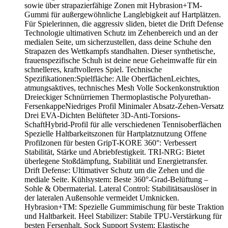
sowie über strapazierfähige Zonen mit Hybrasion+TM-
Gummi für außergewöhnliche Langlebigkeit auf Hartplätzen.
Für Spielerinnen, die aggressiv sliden, bietet die Drift Defense
Technologie ultimativen Schutz im Zehenbereich und an der
medialen Seite, um sicherzustellen, dass deine Schuhe den
Strapazen des Wettkampfs standhalten. Dieser synthetische,
frauenspezifische Schuh ist deine neue Geheimwaffe für ein
schnelleres, kraftvolleres Spiel. Technische
Spezifikationen:Spielfläche: Alle OberflächenLeichtes,
atmungsaktives, technisches Mesh Volle Sockenkonstruktion
Dreieckiger Schnürriemen Thermoplastische Polyurethan-
FersenkappeNiedriges Profil Minimaler Absatz-Zehen-Versatz
Drei EVA-Dichten Belüfteter 3D-Anti-Torsions-
SchaftHybrid-Profil für alle verschiedenen Tennisoberflächen
Spezielle Haltbarkeitszonen für Hartplatznutzung Offene
Profilzonen für besten GripT-KORE 360°: Verbessert
Stabilität, Stärke und Abriebfestigkeit. TRI-NRG: Bietet
überlegene Stoßdämpfung, Stabilität und Energietransfer.
Drift Defense: Ultimativer Schutz um die Zehen und die
mediale Seite. Kühlsystem: Beste 360°-Grad-Belüftung –
Sohle & Obermaterial. Lateral Control: Stabilitätsauslöser in
der lateralen Außensohle vermeidet Umknicken.
Hybrasion+TM: Spezielle Gummimischung für beste Traktion
und Haltbarkeit. Heel Stabilizer: Stabile TPU-Verstärkung für
besten Fersenhalt. Sock Support System: Elastische