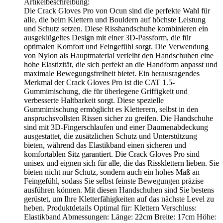
Artikelbeschreibung:
Die Crack Gloves Pro von Ocun sind die perfekte Wahl für
alle, die beim Klettern und Bouldern auf höchste Leistung
und Schutz setzen. Diese Risshandschuhe kombinieren ein
ausgeklügeltes Design mit einer 3D-Passform, die für
optimalen Komfort und Feingefühl sorgt. Die Verwendung
von Nylon als Hauptmaterial verleiht den Handschuhen eine
hohe Elastizität, die sich perfekt an die Handform anpasst und
maximale Bewegungsfreiheit bietet. Ein herausragendes
Merkmal der Crack Gloves Pro ist die CAT 1.5-
Gummimischung, die für überlegene Griffigkeit und
verbesserte Haltbarkeit sorgt. Diese spezielle
Gummimischung ermöglicht es Kletterern, selbst in den
anspruchsvollsten Rissen sicher zu greifen. Die Handschuhe
sind mit 3D-Fingerschlaufen und einer Daumenabdeckung
ausgestattet, die zusätzlichen Schutz und Unterstützung
bieten, während das Elastikband einen sicheren und
komfortablen Sitz garantiert. Die Crack Gloves Pro sind
unisex und eignen sich für alle, die das Rissklettern lieben. Sie
bieten nicht nur Schutz, sondern auch ein hohes Maß an
Feingefühl, sodass Sie selbst feinste Bewegungen präzise
ausführen können. Mit diesen Handschuhen sind Sie bestens
gerüstet, um Ihre Kletterfähigkeiten auf das nächste Level zu
heben. Produktdetails Optimal für: Klettern Verschluss:
Elastikband Abmessungen: Länge: 22cm Breite: 17cm Höhe: