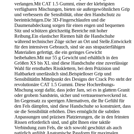
verlangen.Mit CAT 1.5 Gummi, einer der klebrigsten
verfügbaren Mischungen, bieten sie außergewöhnlichen Grip
und verbessern die Sensibilität, ohne den Handschutz zu
beeinträchtigen.Die 3D-Fingerschlaufen und die
Daumenabdeckung sorgen für einen engen und bequemen
Sitz und schützen gleichzeitig Bereiche mit hoher
Reibung.Ein elastischer Riemen hält die Handschuhe
während technischer Züge sicher an Ort und Stelle.Entwickelt
für den intensiven Gebrauch, sind sie aus strapazierfähigen
Materialien gefertigt, die ein geringes Gewicht
beibehalten.Mit nur 55 g Gewicht und erhältlich in den
Größen XS bis XL sind diese Handschuhe eine zuverlässige
Wahl für ernsthaftes Rissklettern, bei dem Präzision und
Haltbarkeit unerlässlich sind.Beispielloser Grip und
SensibilitätIm Mittelpunkt des Designs der Crack Pro steht der
revolutionäre CAT 1.5 Gummi. Diese Hochreibungs-
Mischung sorgt dafür, dass jeder Jam, sei es in glattem Granit
oder grobem Sandstein, sicher und vertrauenserweckend ist.
Im Gegensatz zu sperrigen Alternativen, die Ihr Gefühl für
den Fels dämpfen, sind diese Handschuhe so konstruiert, dass
sie die Sensibilität erhöhen. Dies ermöglicht die subtilen
Anpassungen und präzisen Platzierungen, die in den feinsten
Rissen erforderlich sind, und gibt Ihnen eine taktile
Verbindung zum Fels, die sich sowohl geschützt als auch
natürlich anfühlt.Anatomische Passform für maximalen