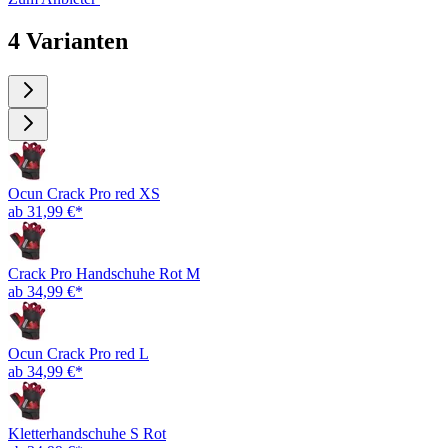
4 Varianten
Ocun Crack Pro red XS
ab 31,99 €*
Crack Pro Handschuhe Rot M
ab 34,99 €*
Ocun Crack Pro red L
ab 34,99 €*
Kletterhandschuhe S Rot