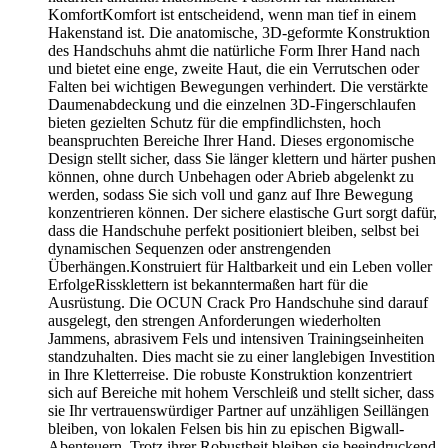
KomfortKomfort ist entscheidend, wenn man tief in einem
Hakenstand ist. Die anatomische, 3D-geformte Konstruktion
des Handschuhs ahmt die natürliche Form Ihrer Hand nach
und bietet eine enge, zweite Haut, die ein Verrutschen oder
Falten bei wichtigen Bewegungen verhindert. Die verstärkte
Daumenabdeckung und die einzelnen 3D-Fingerschlaufen
bieten gezielten Schutz für die empfindlichsten, hoch
beanspruchten Bereiche Ihrer Hand. Dieses ergonomische
Design stellt sicher, dass Sie länger klettern und härter pushen
können, ohne durch Unbehagen oder Abrieb abgelenkt zu
werden, sodass Sie sich voll und ganz auf Ihre Bewegung
konzentrieren können. Der sichere elastische Gurt sorgt dafür,
dass die Handschuhe perfekt positioniert bleiben, selbst bei
dynamischen Sequenzen oder anstrengenden
Überhängen.Konstruiert für Haltbarkeit und ein Leben voller
ErfolgeRissklettern ist bekanntermaßen hart für die
Ausrüstung. Die OCUN Crack Pro Handschuhe sind darauf
ausgelegt, den strengen Anforderungen wiederholten
Jammens, abrasivem Fels und intensiven Trainingseinheiten
standzuhalten. Dies macht sie zu einer langlebigen Investition
in Ihre Kletterreise. Die robuste Konstruktion konzentriert
sich auf Bereiche mit hohem Verschleiß und stellt sicher, dass
sie Ihr vertrauenswürdiger Partner auf unzähligen Seillängen
bleiben, von lokalen Felsen bis hin zu epischen Bigwall-
Abenteuern. Trotz ihrer Robustheit bleiben sie beeindruckend