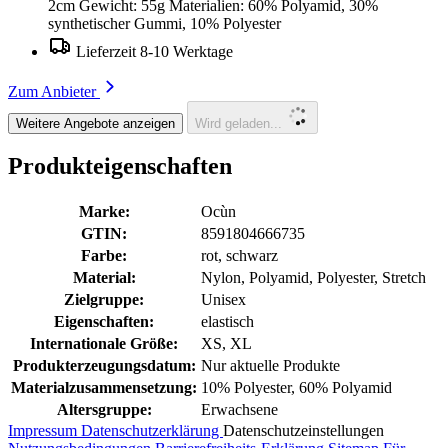
2cm Gewicht: 55g Materialien: 60% Polyamid, 30%
synthetischer Gummi, 10% Polyester
Lieferzeit 8-10 Werktage
Zum Anbieter
Weitere Angebote anzeigen
Wird geladen...
Produkteigenschaften
Marke:
Ocùn
GTIN:
8591804666735
Farbe:
rot, schwarz
Material:
Nylon, Polyamid, Polyester, Stretch
Zielgruppe:
Unisex
Eigenschaften:
elastisch
Internationale Größe:
XS, XL
Produkterzeugungsdatum:
Nur aktuelle Produkte
Materialzusammensetzung:
10% Polyester, 60% Polyamid
Altersgruppe:
Erwachsene
Impressum
Datenschutzerklärung
Datenschutzeinstellungen