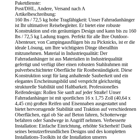
Paketdienste:
Post/DHL, Andere, Versand nach A
Artikelbeschreibung:
160 lbs / 72,5 kg hohe Tragfähigkeit: Unser Fahrradanhänger
ist Ihr ultimativer Reisebegleiter. Er bietet eine robuste
Konstruktion und ein geräumiges Design und kann bis zu 160
lbs / 72,5 kg Ladung tragen. Perfekt für alle Ihre Outdoor-
Abenteuer, von Campingausflügen bis zu Picknicks, ist er die
ideale Lösung, um Ihre wichtigsten Dinge überallhin
mitzunehmen. Material in Industriequalität: Der
Fahrradanhänger ist aus Materialien in Industriequalität
gefertigt und verfügt über einen robusten Stahlrahmen mit
pulverbeschichteter Oberfläche für Rostbeständigkeit. Diese
Konstruktion sorgt für lang anhaltende Sauberkeit und ein
elegantes Erscheinungsbild und verspricht gleichzeitig
strukturelle Stabilität und Haltbarkeit. Professionelles
Reifendesign: Rollen Sie sanft auf jeder Straße! Unser
Fahrradanhänger ist mit sportlichen 16 x 1,75 Zoll (40,64 x
4,45 cm) großen Reifen und Eisennaben ausgestattet und
bietet hervorragende Stabilität und Traktion auf verschiedenen
Oberflächen, egal ob Sie auf Beton fahren, Schotterwege
befahren oder Sandwege in Angriff nehmen. Verbesserte
Installation: Einfache Einrichtung, erhöhte Sicherheit! Dank
seines benutzerfreundlichen Designs und des kompletten
Installations-Toolkits ist die Installation unseres