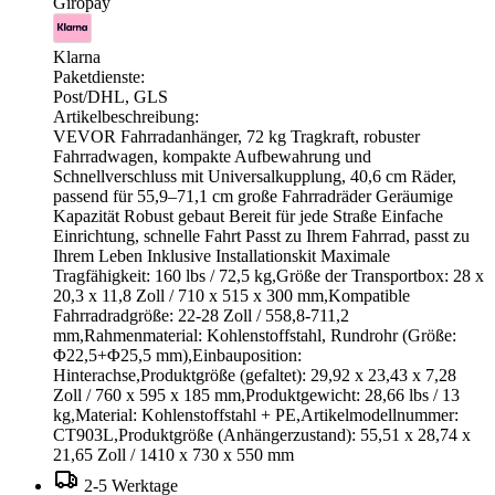
Giropay
Klarna
Paketdienste:
Post/DHL, GLS
Artikelbeschreibung:
VEVOR Fahrradanhänger, 72 kg Tragkraft, robuster
Fahrradwagen, kompakte Aufbewahrung und
Schnellverschluss mit Universalkupplung, 40,6 cm Räder,
passend für 55,9–71,1 cm große Fahrradräder Geräumige
Kapazität Robust gebaut Bereit für jede Straße Einfache
Einrichtung, schnelle Fahrt Passt zu Ihrem Fahrrad, passt zu
Ihrem Leben Inklusive Installationskit Maximale
Tragfähigkeit: 160 lbs / 72,5 kg,Größe der Transportbox: 28 x
20,3 x 11,8 Zoll / 710 x 515 x 300 mm,Kompatible
Fahrradradgröße: 22-28 Zoll / 558,8-711,2
mm,Rahmenmaterial: Kohlenstoffstahl, Rundrohr (Größe:
Φ22,5+Φ25,5 mm),Einbauposition:
Hinterachse,Produktgröße (gefaltet): 29,92 x 23,43 x 7,28
Zoll / 760 x 595 x 185 mm,Produktgewicht: 28,66 lbs / 13
kg,Material: Kohlenstoffstahl + PE,Artikelmodellnummer:
CT903L,Produktgröße (Anhängerzustand): 55,51 x 28,74 x
21,65 Zoll / 1410 x 730 x 550 mm
2-5 Werktage