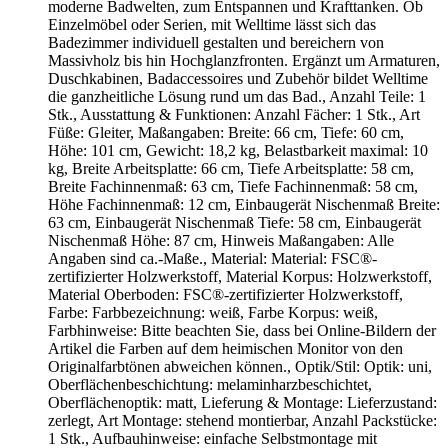
moderne Badwelten, zum Entspannen und Krafttanken. Ob
Einzelmöbel oder Serien, mit Welltime lässt sich das
Badezimmer individuell gestalten und bereichern von
Massivholz bis hin Hochglanzfronten. Ergänzt um Armaturen,
Duschkabinen, Badaccessoires und Zubehör bildet Welltime
die ganzheitliche Lösung rund um das Bad., Anzahl Teile: 1
Stk., Ausstattung & Funktionen: Anzahl Fächer: 1 Stk., Art
Füße: Gleiter, Maßangaben: Breite: 66 cm, Tiefe: 60 cm,
Höhe: 101 cm, Gewicht: 18,2 kg, Belastbarkeit maximal: 10
kg, Breite Arbeitsplatte: 66 cm, Tiefe Arbeitsplatte: 58 cm,
Breite Fachinnenmaß: 63 cm, Tiefe Fachinnenmaß: 58 cm,
Höhe Fachinnenmaß: 12 cm, Einbaugerät Nischenmaß Breite:
63 cm, Einbaugerät Nischenmaß Tiefe: 58 cm, Einbaugerät
Nischenmaß Höhe: 87 cm, Hinweis Maßangaben: Alle
Angaben sind ca.-Maße., Material: Material: FSC®-
zertifizierter Holzwerkstoff, Material Korpus: Holzwerkstoff,
Material Oberboden: FSC®-zertifizierter Holzwerkstoff,
Farbe: Farbbezeichnung: weiß, Farbe Korpus: weiß,
Farbhinweise: Bitte beachten Sie, dass bei Online-Bildern der
Artikel die Farben auf dem heimischen Monitor von den
Originalfarbtönen abweichen können., Optik/Stil: Optik: uni,
Oberflächenbeschichtung: melaminharzbeschichtet,
Oberflächenoptik: matt, Lieferung & Montage: Lieferzustand:
zerlegt, Art Montage: stehend montierbar, Anzahl Packstücke:
1 Stk., Aufbauhinweise: einfache Selbstmontage mit