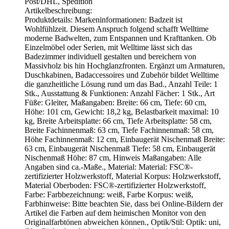
Post/DHL, Spedition
Artikelbeschreibung:
Produktdetails: Markeninformationen: Badzeit ist
Wohlfühlzeit. Diesem Anspruch folgend schafft Welltime
moderne Badwelten, zum Entspannen und Krafttanken. Ob
Einzelmöbel oder Serien, mit Welltime lässt sich das
Badezimmer individuell gestalten und bereichern von
Massivholz bis hin Hochglanzfronten. Ergänzt um Armaturen,
Duschkabinen, Badaccessoires und Zubehör bildet Welltime
die ganzheitliche Lösung rund um das Bad., Anzahl Teile: 1
Stk., Ausstattung & Funktionen: Anzahl Fächer: 1 Stk., Art
Füße: Gleiter, Maßangaben: Breite: 66 cm, Tiefe: 60 cm,
Höhe: 101 cm, Gewicht: 18,2 kg, Belastbarkeit maximal: 10
kg, Breite Arbeitsplatte: 66 cm, Tiefe Arbeitsplatte: 58 cm,
Breite Fachinnenmaß: 63 cm, Tiefe Fachinnenmaß: 58 cm,
Höhe Fachinnenmaß: 12 cm, Einbaugerät Nischenmaß Breite:
63 cm, Einbaugerät Nischenmaß Tiefe: 58 cm, Einbaugerät
Nischenmaß Höhe: 87 cm, Hinweis Maßangaben: Alle
Angaben sind ca.-Maße., Material: Material: FSC®-
zertifizierter Holzwerkstoff, Material Korpus: Holzwerkstoff,
Material Oberboden: FSC®-zertifizierter Holzwerkstoff,
Farbe: Farbbezeichnung: weiß, Farbe Korpus: weiß,
Farbhinweise: Bitte beachten Sie, dass bei Online-Bildern der
Artikel die Farben auf dem heimischen Monitor von den
Originalfarbtönen abweichen können., Optik/Stil: Optik: uni,