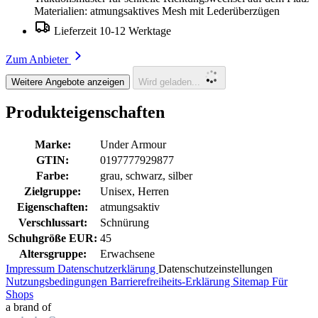
Materialien: atmungsaktives Mesh mit Lederüberzügen
Lieferzeit 10-12 Werktage
Zum Anbieter
Weitere Angebote anzeigen
Wird geladen...
Produkteigenschaften
Marke:
Under Armour
GTIN:
0197777929877
Farbe:
grau, schwarz, silber
Zielgruppe:
Unisex, Herren
Eigenschaften:
atmungsaktiv
Verschlussart:
Schnürung
Schuhgröße EUR:
45
Altersgruppe:
Erwachsene
Impressum
Datenschutzerklärung
Datenschutzeinstellungen
Nutzungsbedingungen
Barrierefreiheits-Erklärung
Sitemap
Für
Shops
a brand of