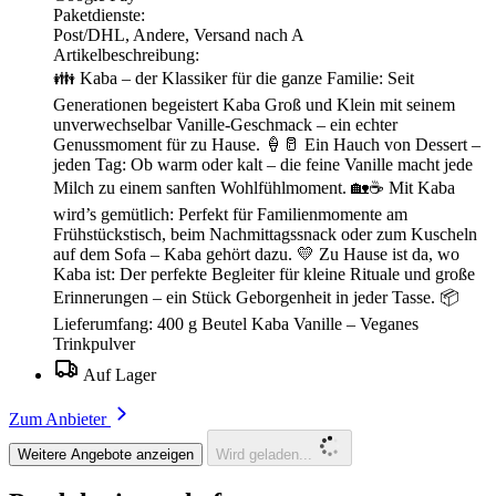
Paketdienste:
Post/DHL, Andere, Versand nach A
Artikelbeschreibung:
👪 Kaba – der Klassiker für die ganze Familie: Seit
Generationen begeistert Kaba Groß und Klein mit seinem
unverwechselbar Vanille-Geschmack – ein echter
Genussmoment für zu Hause. 🍦🥛 Ein Hauch von Dessert –
jeden Tag: Ob warm oder kalt – die feine Vanille macht jede
Milch zu einem sanften Wohlfühlmoment. 🏡☕ Mit Kaba
wird’s gemütlich: Perfekt für Familienmomente am
Frühstückstisch, beim Nachmittagssnack oder zum Kuscheln
auf dem Sofa – Kaba gehört dazu. 💛 Zu Hause ist da, wo
Kaba ist: Der perfekte Begleiter für kleine Rituale und große
Erinnerungen – ein Stück Geborgenheit in jeder Tasse. 📦
Lieferumfang: 400 g Beutel Kaba Vanille – Veganes
Trinkpulver
Auf Lager
Zum Anbieter
Weitere Angebote anzeigen
Wird geladen...