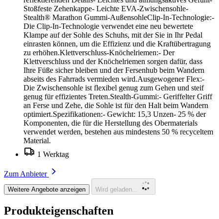
Stoßfeste Zehenkappe- Leichte EVA-Zwischensohle-
Stealth® Marathon Gummi-AußensohleClip-In-Technologie:-
Die Clip-In-Technologie verwendet eine neu bewertete
Klampe auf der Sohle des Schuhs, mit der Sie in Ihr Pedal
einrasten können, um die Effizienz und die Kraftübertragung
zu erhöhen.Klettverschluss-Knöchelriemen:- Der
Klettverschluss und der Knöchelriemen sorgen dafür, dass
Ihre Füße sicher bleiben und der Fersenhub beim Wandern
abseits des Fahrrads vermieden wird.Ausgewogener Flex:-
Die Zwischensohle ist flexibel genug zum Gehen und steif
genug für effizientes Treten.Stealth-Gummi:- Geriffelter Griff
an Ferse und Zehe, die Sohle ist für den Halt beim Wandern
optimiert.Spezifikationen:- Gewicht: 15,3 Unzen- 25 % der
Komponenten, die für die Herstellung des Obermaterials
verwendet werden, bestehen aus mindestens 50 % recyceltem
Material.
1 Werktag
Zum Anbieter
Weitere Angebote anzeigen
Wird geladen...
Produkteigenschaften