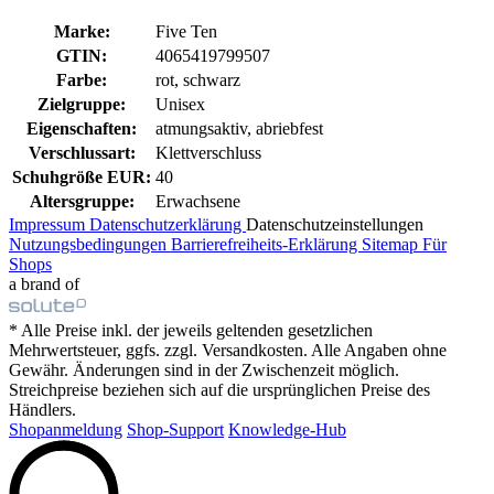
Marke:
Five Ten
GTIN:
4065419799507
Farbe:
rot, schwarz
Zielgruppe:
Unisex
Eigenschaften:
atmungsaktiv, abriebfest
Verschlussart:
Klettverschluss
Schuhgröße EUR:
40
Altersgruppe:
Erwachsene
Impressum
Datenschutzerklärung
Datenschutzeinstellungen
Nutzungsbedingungen
Barrierefreiheits-Erklärung
Sitemap
Für
Shops
a brand of
* Alle Preise inkl. der jeweils geltenden gesetzlichen
Mehrwertsteuer, ggfs. zzgl. Versandkosten. Alle Angaben ohne
Gewähr. Änderungen sind in der Zwischenzeit möglich.
Streichpreise beziehen sich auf die ursprünglichen Preise des
Händlers.
Shopanmeldung
Shop-Support
Knowledge-Hub