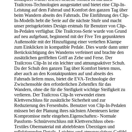
Trailcross-Technologien ausgestattet und bietet eine Clip-In-
Leistung auf dem Fahrrad und Komfort den ganzen Tag über
beim Wandern abseits des Fahrrads. Die Einführung des Clip-
In-Modells hebt die Serie auf die nächste Stufe und macht
unser preisgekröntes Design erstmals für Benutzer von Clip-
In-Pedalen verfügbar. Die Trailcross-Serie wurde von Grund
auf neu aufgebaut, beginnend mit der Five Ten gepunkteten
Außensohle mit der Hinzufügung einer vertieften Klampe
zum Einklicken in kompatible Pedale. Dies wurde dann unter
Berücksichtigung des Wanderns verfeinert und brachte den
zusätzlichen geriffelten Griff an Zehe und Ferse. Der
Trailcross Clip-In ist ein leichter und atmungsaktiver Schuh.
Da der Schuh den ganzen Tag über Komfort bieten muss,
aber auch an den Kontaktpunkten auf und abseits des
Fahrrads liefern muss, bietet die EVA-Technologie der
Zwischensohle den erforderlichen Zehenflex für das
Wandern, ohne die für die Steifigkeit wichtige Steifigkeit zu
verlieren. Der Trailcross Clip-In verwendet einen
Klettverschluss für zusätzliche Sicherheit und zur
Reduzierung des Fersenhubs. Benutzer von Clip-In-Pedalen
müssen bei der Planung ihres nächsten Abenteuers keine
Kompromisse mehr eingehen.Eigenschaften:- Normale
Passform- Schnürverschluss mit Klettverschluss oben-
Textiles Obermaterial mit abriebfesten Überzügen und
reflektierenden Details- Leichtes und atmungsaktives Gefühl-