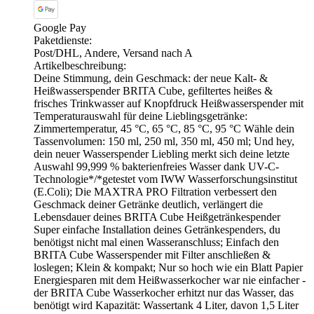
Google Pay
Paketdienste:
Post/DHL, Andere, Versand nach A
Artikelbeschreibung:
Deine Stimmung, dein Geschmack: der neue Kalt- &
Heißwasserspender BRITA Cube, gefiltertes heißes &
frisches Trinkwasser auf Knopfdruck Heißwasserspender mit
Temperaturauswahl für deine Lieblingsgetränke:
Zimmertemperatur, 45 °C, 65 °C, 85 °C, 95 °C Wähle dein
Tassenvolumen: 150 ml, 250 ml, 350 ml, 450 ml; Und hey,
dein neuer Wasserspender Liebling merkt sich deine letzte
Auswahl 99,999 % bakterienfreies Wasser dank UV-C-
Technologie*/*getestet vom IWW Wasserforschungsinstitut
(E.Coli); Die MAXTRA PRO Filtration verbessert den
Geschmack deiner Getränke deutlich, verlängert die
Lebensdauer deines BRITA Cube Heißgetränkespender
Super einfache Installation deines Getränkespenders, du
benötigst nicht mal einen Wasseranschluss; Einfach den
BRITA Cube Wasserspender mit Filter anschließen &
loslegen; Klein & kompakt; Nur so hoch wie ein Blatt Papier
Energiesparen mit dem Heißwasserkocher war nie einfacher -
der BRITA Cube Wasserkocher erhitzt nur das Wasser, das
benötigt wird Kapazität: Wassertank 4 Liter, davon 1,5 Liter