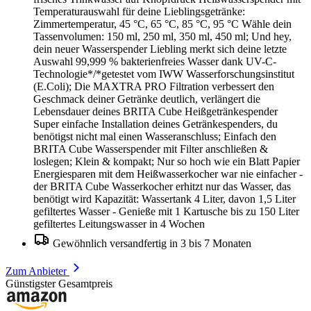
Temperaturauswahl für deine Lieblingsgetränke:
Zimmertemperatur, 45 °C, 65 °C, 85 °C, 95 °C Wähle dein
Tassenvolumen: 150 ml, 250 ml, 350 ml, 450 ml; Und hey,
dein neuer Wasserspender Liebling merkt sich deine letzte
Auswahl 99,999 % bakterienfreies Wasser dank UV-C-
Technologie*/*getestet vom IWW Wasserforschungsinstitut
(E.Coli); Die MAXTRA PRO Filtration verbessert den
Geschmack deiner Getränke deutlich, verlängert die
Lebensdauer deines BRITA Cube Heißgetränkespender
Super einfache Installation deines Getränkespenders, du
benötigst nicht mal einen Wasseranschluss; Einfach den
BRITA Cube Wasserspender mit Filter anschließen &
loslegen; Klein & kompakt; Nur so hoch wie ein Blatt Papier
Energiesparen mit dem Heißwasserkocher war nie einfacher -
der BRITA Cube Wasserkocher erhitzt nur das Wasser, das
benötigt wird Kapazität: Wassertank 4 Liter, davon 1,5 Liter
gefiltertes Wasser - Genieße mit 1 Kartusche bis zu 150 Liter
gefiltertes Leitungswasser in 4 Wochen
Gewöhnlich versandfertig in 3 bis 7 Monaten
Zum Anbieter
Günstigster Gesamtpreis