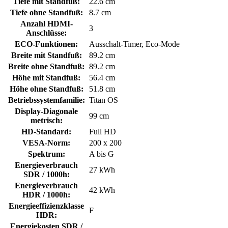
Tiefe mit Standfuß:
22.6 cm
Tiefe ohne Standfuß:
8.7 cm
Anzahl HDMI-
3
Anschlüsse:
ECO-Funktionen:
Ausschalt-Timer, Eco-Mode
Breite mit Standfuß:
89.2 cm
Breite ohne Standfuß:
89.2 cm
Höhe mit Standfuß:
56.4 cm
Höhe ohne Standfuß:
51.8 cm
Betriebssystemfamilie:
Titan OS
Display-Diagonale
99 cm
metrisch:
HD-Standard:
Full HD
VESA-Norm:
200 x 200
Spektrum:
A bis G
Energieverbrauch
27 kWh
SDR / 1000h:
Energieverbrauch
42 kWh
HDR / 1000h:
Energieeffizienzklasse
F
HDR:
Energiekosten SDR /