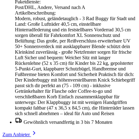
Paketdienste:
Post/DHL, Andere, Versand nach A
Artikelbeschreibung:
Modern, robust, geländetauglich - 3 Rad Buggy für Stadt und
Land: Große Lufträder 40,5 cm, einstellbare
Hinterradfederung und ein feststellbares Vorderrad 30,5 cm
sorgen überall für Fahrkomfort XL Sonnenschutz und
Belüftung: Das große, per Reißverschluss erweiterbare UV
50+ Sonnenverdeck mit ausklappbarer Blende schützt dein
Kleinkind zuverlässig - große Netzfenster sorgen für frische
Luft Sicher und bequem: Weicher Sitz mit langer
Rückenlehne (52 x 35 cm) für Kinder bis 22 kg, gepolsterter
5-Punkt-Gurt, klappbarer Schutzbügel, Handbremse und
Fußbremse bieten Komfort und Sicherheit Praktisch für dich:
Der Kinderbuggy mit höhenverstellbarem Knick Schiebegriff
passt sich dir perfekt an (75 - 109 cm) - inklusive
Getränkehalter für Flasche oder Coffee-to-go und
verschließbaren Korb Einfach zusammenklappbar für
unterwegs: Der Klappbuggy ist mit wenigen Handgriffen
kompakt faltbar (47 x 36,5 x 84,5 cm), die Hinterräder lassen
sich schnell abnehmen – ideal für Auto und Reisen
Gewöhnlich versandfertig in 3 bis 7 Monaten
Zum Anbieter