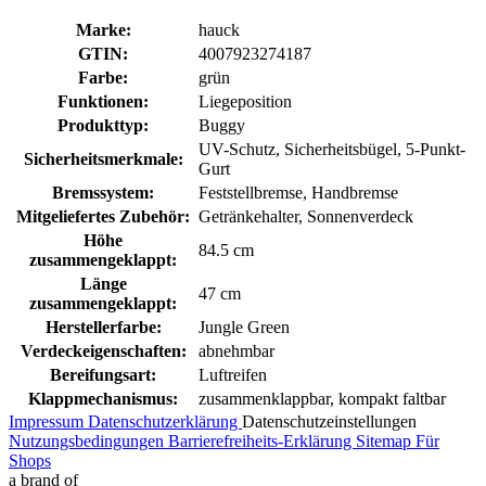
Marke:
hauck
GTIN:
4007923274187
Farbe:
grün
Funktionen:
Liegeposition
Produkttyp:
Buggy
UV-Schutz, Sicherheitsbügel, 5-Punkt-
Sicherheitsmerkmale:
Gurt
Bremssystem:
Feststellbremse, Handbremse
Mitgeliefertes Zubehör:
Getränkehalter, Sonnenverdeck
Höhe
84.5 cm
zusammengeklappt:
Länge
47 cm
zusammengeklappt:
Herstellerfarbe:
Jungle Green
Verdeckeigenschaften:
abnehmbar
Bereifungsart:
Luftreifen
Klappmechanismus:
zusammenklappbar, kompakt faltbar
Impressum
Datenschutzerklärung
Datenschutzeinstellungen
Nutzungsbedingungen
Barrierefreiheits-Erklärung
Sitemap
Für
Shops
a brand of