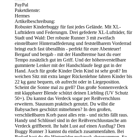
PayPal
Paketdienste:
Hermes
Artikelbeschreibung:
Robuster Kinderbuggy für fast jedes Gelände. Mit XL-
Lufträdern und Federungm. Drei gefederte XL-Lufträder, für
Stadt und Wald: Der robuste Runner 3 mit zweifach
einstellbarer Hinterradfederung und feststellbarem Vorderrad
bringt euch fast überallhin - perfekt für eure Abenteuer!
Bergauf und bergab - mit der Handbremse hast du euer
Tempo zusätzlich gut im Griff. Und der höhenverstellbare
gummierte Lenker mit der Handschlaufe liegt gut in der
Hand. Auch für große Kinder Dein Kind ist sehr groß? Im
weichen Sitz mit extra langer Rückenlehne fahren Kinder bis
22 kg ganz bequem, ob aufrecht oder in Liegeposition.
Scheint die Sonne mal zu grell? Das große Sonnenverdeck
mit klappbarer Blende schützt deinen Liebling (UV Schutz
50+). Du kannst das Verdeck sogar per Reißverschluss
erweitern. Stauraum praktisch genutzt. Du willst die
Babysachen geschützt mitnehmen? In den großen,
verschließbaren Korb passt alles rein - und nichts fällt raus.
Handy und Schlüssel sind in der Reißverschlusstasche am
Verdeck griffbereit. Ihr habt Lust auf einen Ausflug? Den
Buggy Runner 3 kannst du einfach zusammenfalten. Bei
Bedarf hast du die Hinterräder ruckzuck abgenommen. So