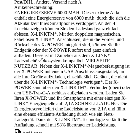
Post/DHL, Andere, Versand nach A
Artikelbeschreibung:
ENERGIERESERVE 6000 MAH. Dieser externe Akku
enthält eine Energiereserve von 6000 mAh, durch die sich die
Akkulaufzeit Ihres Smartphones verdoppelt. An den 4
Leuchtanzeigen können Sie den Ladestand ganz einfach
ablesen. X-LINKTM*. Mit den doppelten magnetischen,
kabellosen X-LINK*- Anschlüssen, die in die Vorder- und
Rückseite des X-POWER integriert sind, können Sie Ihr
Endgerät oder der X-POWER sofort und ganz einfach
aufladen. Diese ist mit Zubehör aus dem X-LINK*-
Ladezubehör-Ökosystem kompatibel. VIELSEITIG
NUTZBAR. Neben der X-LINKTM*-Magnetbefestigung ist
der X-POWER mit einem USB-Anschluss ausgestattet, um
alle Ihre Geräte aufzuladen, einschließlich Geräten, die nicht
über die X-LINKTM*- Technologie verfügen*. Der X-
POWER kann über den X-LINKTM*- Verbinder (oben) oder
den USB-Typ-C-Anschluss aufgeladen werden. Laden Sie
Ihren X-POWER und Ihr Smartphone mit einer einzigen X-
LINK* Energiequelle auf. 2,1A SCHNELLLADUNG. Die
Energiereserve liefert eine Ladeleistung von 2,1A und führt
eine ebenso effiziente Aufladung durch wie ein Netz-
Ladegerät. Dank der X-LINKTM*-Technologie verläuft die
Aufladung schnell mit 98% übertragener Ladeleistung