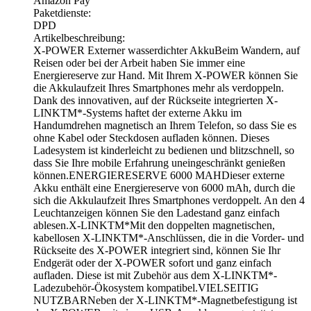
Amazon Pay
Paketdienste:
DPD
Artikelbeschreibung:
X-POWER Externer wasserdichter AkkuBeim Wandern, auf
Reisen oder bei der Arbeit haben Sie immer eine
Energiereserve zur Hand. Mit Ihrem X-POWER können Sie
die Akkulaufzeit Ihres Smartphones mehr als verdoppeln.
Dank des innovativen, auf der Rückseite integrierten X-
LINKTM*-Systems haftet der externe Akku im
Handumdrehen magnetisch an Ihrem Telefon, so dass Sie es
ohne Kabel oder Steckdosen aufladen können. Dieses
Ladesystem ist kinderleicht zu bedienen und blitzschnell, so
dass Sie Ihre mobile Erfahrung uneingeschränkt genießen
können.ENERGIERESERVE 6000 MAHDieser externe
Akku enthält eine Energiereserve von 6000 mAh, durch die
sich die Akkulaufzeit Ihres Smartphones verdoppelt. An den 4
Leuchtanzeigen können Sie den Ladestand ganz einfach
ablesen.X-LINKTM*Mit den doppelten magnetischen,
kabellosen X-LINKTM*-Anschlüssen, die in die Vorder- und
Rückseite des X-POWER integriert sind, können Sie Ihr
Endgerät oder der X-POWER sofort und ganz einfach
aufladen. Diese ist mit Zubehör aus dem X-LINKTM*-
Ladezubehör-Ökosystem kompatibel.VIELSEITIG
NUTZBARNeben der X-LINKTM*-Magnetbefestigung ist