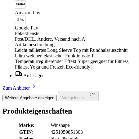
Amazon Pay
Google Pay
Paketdienste:
Post/DHL, Andere, Versand nach A
Artikelbeschreibung:
Leicht tailliertes Long Sleeve Top mit Rundhalsausschnitt
Ultra weicher, elastischer Funktionsstoff
Temperaturregulierender Effekt Super geeignet für Fitness,
Pilates, Yoga und Freizeit Eco-friendly!
Auf Lager
Zum Anbieter
Weitere Angebote anzeigen
Wird geladen...
Produkteigenschaften
Marke:
Winshape
GTIN:
4251059851303
Farbe:
blau, lila, pink