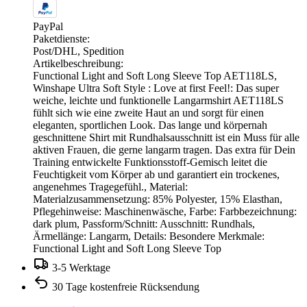
PayPal
Paketdienste:
Post/DHL, Spedition
Artikelbeschreibung:
Functional Light and Soft Long Sleeve Top AET118LS,
Winshape Ultra Soft Style : Love at first Feel!: Das super
weiche, leichte und funktionelle Langarmshirt AET118LS
fühlt sich wie eine zweite Haut an und sorgt für einen
eleganten, sportlichen Look. Das lange und körpernah
geschnittene Shirt mit Rundhalsausschnitt ist ein Muss für alle
aktiven Frauen, die gerne langarm tragen. Das extra für Dein
Training entwickelte Funktionsstoff-Gemisch leitet die
Feuchtigkeit vom Körper ab und garantiert ein trockenes,
angenehmes Tragegefühl., Material:
Materialzusammensetzung: 85% Polyester, 15% Elasthan,
Pflegehinweise: Maschinenwäsche, Farbe: Farbbezeichnung:
dark plum, Passform/Schnitt: Ausschnitt: Rundhals,
Ärmellänge: Langarm, Details: Besondere Merkmale:
Functional Light and Soft Long Sleeve Top
3-5 Werktage
30 Tage kostenfreie Rücksendung