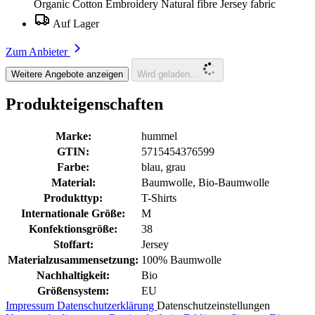
Organic Cotton Embroidery Natural fibre Jersey fabric
Auf Lager
Zum Anbieter
Weitere Angebote anzeigen
Wird geladen...
Produkteigenschaften
Marke:
hummel
GTIN:
5715454376599
Farbe:
blau, grau
Material:
Baumwolle, Bio-Baumwolle
Produkttyp:
T-Shirts
Internationale Größe:
M
Konfektionsgröße:
38
Stoffart:
Jersey
Materialzusammensetzung:
100% Baumwolle
Nachhaltigkeit:
Bio
Größensystem:
EU
Impressum
Datenschutzerklärung
Datenschutzeinstellungen