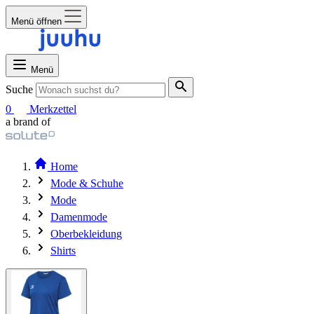
Menü öffnen
Menü
Suche
0
Merkzettel
a brand of
Home
Mode & Schuhe
Mode
Damenmode
Oberbekleidung
Shirts