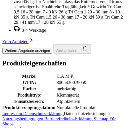
zuverlässig. Ihr Nachteil ist, dass das Entfernen von Tricams
schwieriger ist. Spaltbreite Tragfähigkeit * Gewicht Tri Cam
0,5 16 - 28 mm 7 - 9 kN 26 g Tri Cam 1 20 - 30 mm 8 - 10
kN 35 g Tri Cam 1,5 26 - 38 mm 17 - 20 kN 50 g Tri Cam 2
29 - 41 mm 17 - 20 kN 55 g
3-4 Werktage
Zum Anbieter
Weitere Angebote anzeigen
Wird geladen...
Produkteigenschaften
Marke:
C.A.M.P.
GTIN:
8005436079059
Farbe:
mehrfarbig
Produkttyp:
Klemmgerät
Einsatzbereich:
Alpinklettern
Produkterzeugungsdatum:
Nur aktuelle Produkte
Impressum
Datenschutzerklärung
Datenschutzeinstellungen
Nutzungsbedingungen
Barrierefreiheits-Erklärung
Sitemap
Für
Shops