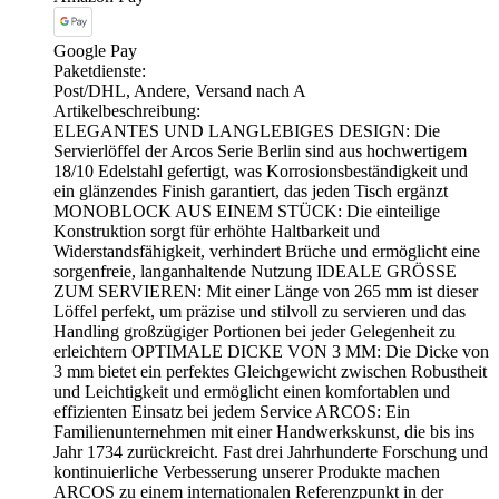
Google Pay
Paketdienste:
Post/DHL, Andere, Versand nach A
Artikelbeschreibung:
ELEGANTES UND LANGLEBIGES DESIGN: Die
Servierlöffel der Arcos Serie Berlin sind aus hochwertigem
18/10 Edelstahl gefertigt, was Korrosionsbeständigkeit und
ein glänzendes Finish garantiert, das jeden Tisch ergänzt
MONOBLOCK AUS EINEM STÜCK: Die einteilige
Konstruktion sorgt für erhöhte Haltbarkeit und
Widerstandsfähigkeit, verhindert Brüche und ermöglicht eine
sorgenfreie, langanhaltende Nutzung IDEALE GRÖSSE
ZUM SERVIEREN: Mit einer Länge von 265 mm ist dieser
Löffel perfekt, um präzise und stilvoll zu servieren und das
Handling großzügiger Portionen bei jeder Gelegenheit zu
erleichtern OPTIMALE DICKE VON 3 MM: Die Dicke von
3 mm bietet ein perfektes Gleichgewicht zwischen Robustheit
und Leichtigkeit und ermöglicht einen komfortablen und
effizienten Einsatz bei jedem Service ARCOS: Ein
Familienunternehmen mit einer Handwerkskunst, die bis ins
Jahr 1734 zurückreicht. Fast drei Jahrhunderte Forschung und
kontinuierliche Verbesserung unserer Produkte machen
ARCOS zu einem internationalen Referenzpunkt in der