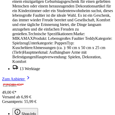
einem einzigartigen Geburtstagsgeschenk für einen geliebten
Menschen oder einem herausragenden Dekorationsartikel für
ein Kinderzimmer oder ein Studentenwohnheim suchst, dieses
lebensgroße Faultier ist die ideale Wahl. Es ist ein Geschenk,
das immer wieder Freude bereitet und Gesellschaft, Komfort
und eine tägliche Erinnerung bietet, die Dinge langsam
anzugehen und die einfachen Freuden zu
genießen.Technische Spezifikationen:Marke:
MIKAMAXProdukt: Lebensgroßes Faultier TeddyKategorie:
SpielzeugUnterkategorie: PuppenTyp:
KuscheltiereAbmessungen (ca. ): 90 cm x 50 cm x 25 cm
(Tiefe)Hauptmerkmal: Aufhängbare Arme mit
BefestigungenHauptverwendung: Spielen, Dekoration,
Komfort
13 Werktage
Zum Anbieter
49,00 €*
Versand ab 6,99 €
Gesamtpreis: 55,99 €
Shop-Info