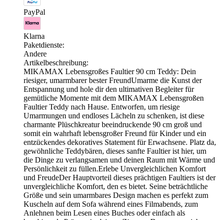
PayPal
Klarna
Paketdienste:
Andere
Artikelbeschreibung:
MIKAMAX Lebensgroßes Faultier 90 cm Teddy: Dein
riesiger, umarmbarer bester FreundUmarme die Kunst der
Entspannung und hole dir den ultimativen Begleiter für
gemütliche Momente mit dem MIKAMAX Lebensgroßen
Faultier Teddy nach Hause. Entworfen, um riesige
Umarmungen und endloses Lächeln zu schenken, ist diese
charmante Plüschkreatur beeindruckende 90 cm groß und
somit ein wahrhaft lebensgroßer Freund für Kinder und ein
entzückendes dekoratives Statement für Erwachsene. Platz da,
gewöhnliche Teddybären, dieses sanfte Faultier ist hier, um
die Dinge zu verlangsamen und deinen Raum mit Wärme und
Persönlichkeit zu füllen.Erlebe Unvergleichlichen Komfort
und FreudeDer Hauptvorteil dieses prächtigen Faultiers ist der
unvergleichliche Komfort, den es bietet. Seine beträchtliche
Größe und sein umarmbares Design machen es perfekt zum
Kuscheln auf dem Sofa während eines Filmabends, zum
Anlehnen beim Lesen eines Buches oder einfach als