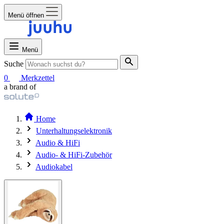
Menü öffnen
Menü
Suche
0
Merkzettel
a brand of
Home
Unterhaltungselektronik
Audio & HiFi
Audio- & HiFi-Zubehör
Audiokabel