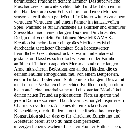
beruhigende Präsenz in deinem Zimmer. Das superweiche
Plüschäußere ist unwiderstehlich taktil und lädt dich ein, mit
den Händen durch sein Fell zu fahren und einen Moment
sensorischer Ruhe zu genießen. Für Kinder wird es zu einem
vertrauten Vertrauten und einem Partner im fantasievollen
Spiel, während es für Erwachsene als skurriler und effektiver
Stressabbau nach einem langen Tag dient.Durchdachtes
Design und Verspielte FunktionenDiese MIKAMAX-
Kreation ist mehr als nur ein großes Stofftier, es ist ein
durchdacht gestalteter Charakter. Sein liebenswerter,
freundlicher Gesichtsausdruck ist warm und einladend
gestaltet und lässt es sich sofort wie ein Teil der Familie
anfühlen. Ein herausragendes Merkmal sind seine langen
Arme mit sicheren Befestigungen an den Händen, die es
deinem Faultier ermöglichen, faul von einem Bettpfosten,
einem Türknauf oder einer Stuhllehne zu hängen. Dies ahmt
nicht nur das Verhalten eines echten Faultiers nach, sondern
bietet auch eine unterhaltsame und einzigartige Möglichkeit,
deinen neuen Freund zu präsentieren, Platz zu sparen und
jedem Raumdekor einen Hauch von Dschungel-inspiriertem
Charme zu verleihen. Als eines der entzückendsten
Kuscheltiere, die du finden kannst, stellt seine hochwertige
Konstruktion sicher, dass es für jahrelange Zuneigung und
Abenteuer bereit ist.Ob du nach dem perfekten,
unvergesslichen Geschenk für einen Faultier-Enthusiasten,