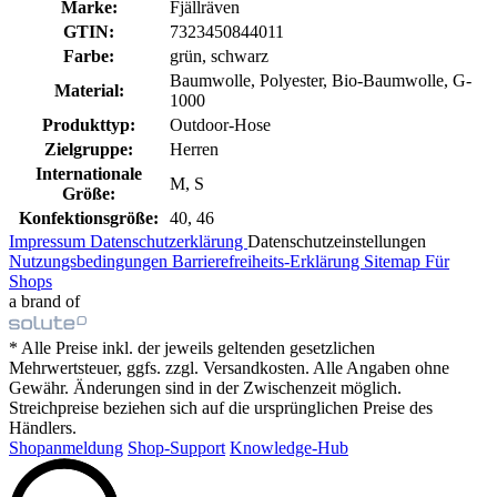
Marke:
Fjällräven
GTIN:
7323450844011
Farbe:
grün, schwarz
Baumwolle, Polyester, Bio-Baumwolle, G-
Material:
1000
Produkttyp:
Outdoor-Hose
Zielgruppe:
Herren
Internationale
M, S
Größe:
Konfektionsgröße:
40, 46
Impressum
Datenschutzerklärung
Datenschutzeinstellungen
Nutzungsbedingungen
Barrierefreiheits-Erklärung
Sitemap
Für
Shops
a brand of
* Alle Preise inkl. der jeweils geltenden gesetzlichen
Mehrwertsteuer, ggfs. zzgl. Versandkosten. Alle Angaben ohne
Gewähr. Änderungen sind in der Zwischenzeit möglich.
Streichpreise beziehen sich auf die ursprünglichen Preise des
Händlers.
Shopanmeldung
Shop-Support
Knowledge-Hub