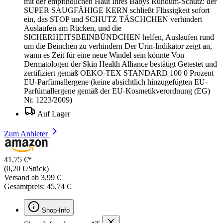
mit der empfindlichen Haut Ihres Babys Rundum-Schutz: der
SUPER SAUGFÄHIGE KERN schließt Flüssigkeit sofort
ein, das STOP und SCHUTZ TÄSCHCHEN verhindert
Auslaufen am Rücken, und die
SICHERHEITSBEINBÜNDCHEN helfen, Auslaufen rund
um die Beinchen zu verhindern Der Urin-Indikator zeigt an,
wann es Zeit für eine neue Windel sein könnte Von
Dermatologen der Skin Health Alliance bestätigt Getestet und
zertifiziert gemäß OEKO-TEX STANDARD 100 0 Prozent
EU-Parfümallergene (keine absichtlich hinzugefügten EU-
Parfümallergene gemäß der EU-Kosmetikverordnung (EG)
Nr. 1223/2009)
Auf Lager
Zum Anbieter
41,75 €*
(0,20 €/Stück)
Versand ab 3,99 €
Gesamtpreis: 45,74 €
Shop-Info