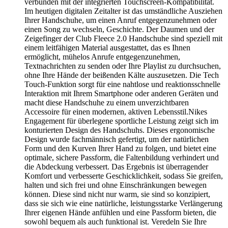
verbunden mit der integrierten Touchscreen-Kompatibilität.
Im heutigen digitalen Zeitalter ist das umständliche Ausziehen
Ihrer Handschuhe, um einen Anruf entgegenzunehmen oder
einen Song zu wechseln, Geschichte. Der Daumen und der
Zeigefinger der Club Fleece 2.0 Handschuhe sind speziell mit
einem leitfähigen Material ausgestattet, das es Ihnen
ermöglicht, mühelos Anrufe entgegenzunehmen,
Textnachrichten zu senden oder Ihre Playlist zu durchsuchen,
ohne Ihre Hände der beißenden Kälte auszusetzen. Die Tech
Touch-Funktion sorgt für eine nahtlose und reaktionsschnelle
Interaktion mit Ihrem Smartphone oder anderen Geräten und
macht diese Handschuhe zu einem unverzichtbaren
Accessoire für einen modernen, aktiven Lebensstil.Nikes
Engagement für überlegene sportliche Leistung zeigt sich im
konturierten Design des Handschuhs. Dieses ergonomische
Design wurde fachmännisch gefertigt, um der natürlichen
Form und den Kurven Ihrer Hand zu folgen, und bietet eine
optimale, sichere Passform, die Faltenbildung verhindert und
die Abdeckung verbessert. Das Ergebnis ist überragender
Komfort und verbesserte Geschicklichkeit, sodass Sie greifen,
halten und sich frei und ohne Einschränkungen bewegen
können. Diese sind nicht nur warm, sie sind so konzipiert,
dass sie sich wie eine natürliche, leistungsstarke Verlängerung
Ihrer eigenen Hände anfühlen und eine Passform bieten, die
sowohl bequem als auch funktional ist. Veredeln Sie Ihre