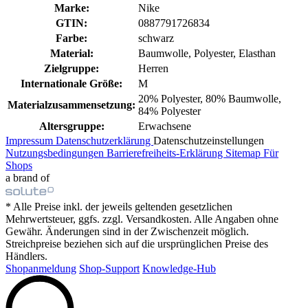
Marke:
Nike
GTIN:
0887791726834
Farbe:
schwarz
Material:
Baumwolle, Polyester, Elasthan
Zielgruppe:
Herren
Internationale Größe:
M
20% Polyester, 80% Baumwolle,
Materialzusammensetzung:
84% Polyester
Altersgruppe:
Erwachsene
Impressum
Datenschutzerklärung
Datenschutzeinstellungen
Nutzungsbedingungen
Barrierefreiheits-Erklärung
Sitemap
Für
Shops
a brand of
* Alle Preise inkl. der jeweils geltenden gesetzlichen
Mehrwertsteuer, ggfs. zzgl. Versandkosten. Alle Angaben ohne
Gewähr. Änderungen sind in der Zwischenzeit möglich.
Streichpreise beziehen sich auf die ursprünglichen Preise des
Händlers.
Shopanmeldung
Shop-Support
Knowledge-Hub