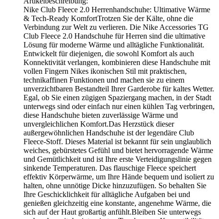
Artikelbeschreibung:
Nike Club Fleece 2.0 Herrenhandschuhe: Ultimative Wärme
& Tech-Ready KomfortTrotzen Sie der Kälte, ohne die
Verbindung zur Welt zu verlieren. Die Nike Accessories TG
Club Fleece 2.0 Handschuhe für Herren sind die ultimative
Lösung für moderne Wärme und alltägliche Funktionalität.
Entwickelt für diejenigen, die sowohl Komfort als auch
Konnektivität verlangen, kombinieren diese Handschuhe mit
vollen Fingern Nikes ikonischen Stil mit praktischen,
technikaffinen Funktionen und machen sie zu einem
unverzichtbaren Bestandteil Ihrer Garderobe für kaltes Wetter.
Egal, ob Sie einen zügigen Spaziergang machen, in der Stadt
unterwegs sind oder einfach nur einen kühlen Tag verbringen,
diese Handschuhe bieten zuverlässige Wärme und
unvergleichlichen Komfort.Das Herzstück dieser
außergewöhnlichen Handschuhe ist der legendäre Club
Fleece-Stoff. Dieses Material ist bekannt für sein unglaublich
weiches, gebürstetes Gefühl und bietet hervorragende Wärme
und Gemütlichkeit und ist Ihre erste Verteidigungslinie gegen
sinkende Temperaturen. Das flauschige Fleece speichert
effektiv Körperwärme, um Ihre Hände bequem und isoliert zu
halten, ohne unnötige Dicke hinzuzufügen. So behalten Sie
Ihre Geschicklichkeit für alltägliche Aufgaben bei und
genießen gleichzeitig eine konstante, angenehme Wärme, die
sich auf der Haut großartig anfühlt.Bleiben Sie unterwegs