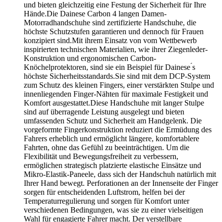
und bieten gleichzeitig eine Festung der Sicherheit für Ihre
Hände.Die Dainese Carbon 4 langen Damen-
Motorradhandschuhe sind zertifizierte Handschuhe, die
höchste Schutzstufen garantieren und dennoch für Frauen
konzipiert sind.Mit ihrem Einsatz von vom Wettbewerb
inspirierten technischen Materialien, wie ihrer Ziegenleder-
Konstruktion und ergonomischen Carbon-
Knöchelprotektoren, sind sie ein Beispiel für Dainese ́s
höchste Sicherheitsstandards.Sie sind mit dem DCP-System
zum Schutz des kleinen Fingers, einer verstärkten Stulpe und
innenliegenden Finger-Nähten für maximale Festigkeit und
Komfort ausgestattet.Diese Handschuhe mit langer Stulpe
sind auf überragende Leistung ausgelegt und bieten
umfassenden Schutz und Sicherheit am Handgelenk. Die
vorgeformte Fingerkonstruktion reduziert die Ermüdung des
Fahrers erheblich und ermöglicht längere, komfortablere
Fahrten, ohne das Gefühl zu beeinträchtigen. Um die
Flexibilität und Bewegungsfreiheit zu verbessern,
ermöglichen strategisch platzierte elastische Einsätze und
Mikro-Elastik-Paneele, dass sich der Handschuh natürlich mit
Ihrer Hand bewegt. Perforationen an der Innenseite der Finger
sorgen für entscheidenden Luftstrom, helfen bei der
Temperaturregulierung und sorgen für Komfort unter
verschiedenen Bedingungen, was sie zu einer vielseitigen
Wahl für engagierte Fahrer macht. Der verstellbare