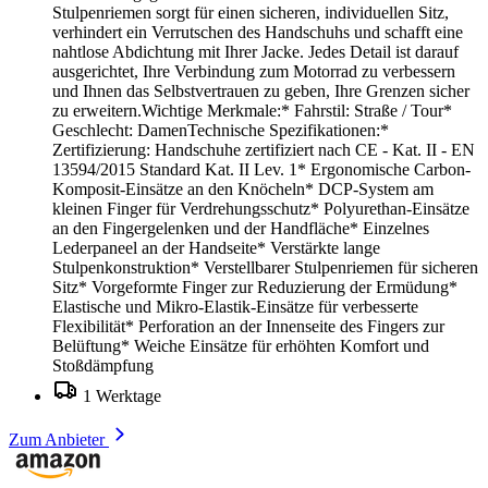
Stulpenriemen sorgt für einen sicheren, individuellen Sitz,
verhindert ein Verrutschen des Handschuhs und schafft eine
nahtlose Abdichtung mit Ihrer Jacke. Jedes Detail ist darauf
ausgerichtet, Ihre Verbindung zum Motorrad zu verbessern
und Ihnen das Selbstvertrauen zu geben, Ihre Grenzen sicher
zu erweitern.Wichtige Merkmale:* Fahrstil: Straße / Tour*
Geschlecht: DamenTechnische Spezifikationen:*
Zertifizierung: Handschuhe zertifiziert nach CE - Kat. II - EN
13594/2015 Standard Kat. II Lev. 1* Ergonomische Carbon-
Komposit-Einsätze an den Knöcheln* DCP-System am
kleinen Finger für Verdrehungsschutz* Polyurethan-Einsätze
an den Fingergelenken und der Handfläche* Einzelnes
Lederpaneel an der Handseite* Verstärkte lange
Stulpenkonstruktion* Verstellbarer Stulpenriemen für sicheren
Sitz* Vorgeformte Finger zur Reduzierung der Ermüdung*
Elastische und Mikro-Elastik-Einsätze für verbesserte
Flexibilität* Perforation an der Innenseite des Fingers zur
Belüftung* Weiche Einsätze für erhöhten Komfort und
Stoßdämpfung
1 Werktage
Zum Anbieter