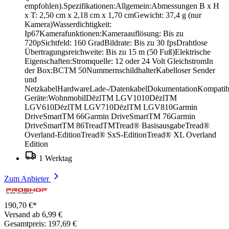
empfohlen).Spezifikationen:Allgemein:Abmessungen B x H
x T: 2,50 cm x 2,18 cm x 1,70 cmGewicht: 37,4 g (nur
Kamera)Wasserdichtigkeit:
Ip67Kamerafunktionen:Kameraauflösung: Bis zu
720pSichtfeld: 160 GradBildrate: Bis zu 30 fpsDrahtlose
Übertragungsreichweite: Bis zu 15 m (50 Fuß)Elektrische
Eigenschaften:Stromquelle: 12 oder 24 Volt GleichstromIn
der Box:BCTM 50NummernschildhalterKabelloser Sender
und
NetzkabelHardwareLade-/DatenkabelDokumentationKompatib
Geräte:WohnmobilDēzlTM LGV1010DēzlTM
LGV610DēzlTM LGV710DēzlTM LGV810Garmin
DriveSmartTM 66Garmin DriveSmartTM 76Garmin
DriveSmartTM 86TreadTMTread® BasisausgabeTread®
Overland-EditionTread® SxS-EditionTread® XL Overland
Edition
1 Werktag
Zum Anbieter
190,70 €*
Versand ab 6,99 €
Gesamtpreis: 197,69 €