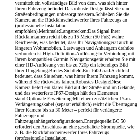
vermittelt ein vollständiges Bild von dem, was sich hinter
Ihrem Fahrzeug befindet.Das robuste Design lässt Sie raue
Straßenbedingungen unbesorgt meistern.Schließen Sie die
Kamera an die Rückfahrscheinwerfer Ihres Fahrzeugs an
(professionelle Installation
empfohlen).Merkmale:Langstrecken:Das Signal Ihrer
Rückfahrkamera reicht bis zu 15 Meter (50 Fuß) wahre
Reichweite, was bedeutet, dass Ihr Navigationsgerät auch in
längeren Wohnmobilen, Lastwagen und Anhängern drahtlos
verbunden ist.High-Definition-Auflösung:In Verbindung mit
Ihrem kompatiblen Garmin-Navigationsgerät erhalten Sie mit
einer HD-Auflösung von bis zu 720p ein lebendiges Bild
Ihrer Umgebung.Breites Sichtfeld:Ein 160-Grad-Sichtfeld
bedeutet, dass Sie sehen, was hinter Ihrem Fahrzeug kommt,
während Sie rückwärts fahren.Robustes Design:Diese
Kamera liefert ein klares Bild auf der Straße und im Gelände,
und das wetterfeste IP67-Design hält den Elementen
stand.Optionale Erweiterung:Mit einem zusätzlichen 15-m-
Verlängerungskabel (separat erhältlich) reicht die Übertragung
Ihrer Kamera bis zu 30 Meter – perfekt für verlängerte
Fahrzeuge und
Fahrzeuganhängerkonfigurationen.Energiequelle:BC 50
erfordert den Anschluss an eine geschaltete Stromquelle, wie
z. B. die Rückfahrscheinwerfer Ihres Fahrzeugs
(professionelle Installation