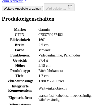
Zum Anbieter
Weitere Angebote anzeigen
Wird geladen...
Produkteigenschaften
Marke:
Garmin
GTIN:
0753759277482
Blickwinkel:
160°
Breite:
2.5 cm
Farbe:
schwarz
Funktionen:
Videoaufnahme, Parkmodus
Gewicht:
37.4 g
Höhe:
2.18 cm
Produkttyp:
Rückfahrkamera
Tiefe:
1.7 cm
Videoauflösung:
1280 x 720 Pixel
Integrierte
Weitwinkelobjektiv
Komponenten:
wasserfest, kabellos, hitzebeständig,
Eigenschaften:
kältebeständig
Mitgeliefertes