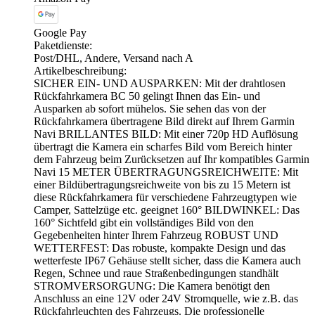
Google Pay
Paketdienste:
Post/DHL, Andere, Versand nach A
Artikelbeschreibung:
SICHER EIN- UND AUSPARKEN: Mit der drahtlosen
Rückfahrkamera BC 50 gelingt Ihnen das Ein- und
Ausparken ab sofort mühelos. Sie sehen das von der
Rückfahrkamera übertragene Bild direkt auf Ihrem Garmin
Navi BRILLANTES BILD: Mit einer 720p HD Auflösung
übertragt die Kamera ein scharfes Bild vom Bereich hinter
dem Fahrzeug beim Zurücksetzen auf Ihr kompatibles Garmin
Navi 15 METER ÜBERTRAGUNGSREICHWEITE: Mit
einer Bildübertragungsreichweite von bis zu 15 Metern ist
diese Rückfahrkamera für verschiedene Fahrzeugtypen wie
Camper, Sattelzüge etc. geeignet 160° BILDWINKEL: Das
160° Sichtfeld gibt ein vollständiges Bild von den
Gegebenheiten hinter Ihrem Fahrzeug ROBUST UND
WETTERFEST: Das robuste, kompakte Design und das
wetterfeste IP67 Gehäuse stellt sicher, dass die Kamera auch
Regen, Schnee und raue Straßenbedingungen standhält
STROMVERSORGUNG: Die Kamera benötigt den
Anschluss an eine 12V oder 24V Stromquelle, wie z.B. das
Rückfahrleuchten des Fahrzeugs. Die professionelle