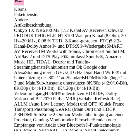
Klarna
Paketdienste:
Andere
Artikelbeschreibung:
Onkyo TX-NR6100 M2 | 7.2 Kanal AV-Receiver, schwarz
PRODUKT-HIGHLIGHTS100 Watt pro Kanal (8 Ohm, 20
Hz–20 kHz, 0,08 % THD, 2-Kanal-gesteuert, FTC)5.2.2-
Kanal-Dolby Atmos®- und DTS:X®-WiedergabeSMART
AV ReceiverTM Works with Sonos, Chromecast builtinTM,
AirPlay 2 und DTS Play-Fi®, umfasst Spotify®, Amazon
Music HD, TIDAL, Deezer und TuneIn-
StreamingdiensteFunktioniert mit Ok Google oder
AlexaStraming über 5 GHz/2,4 GHz Dual-Band Wi-Fi® mit
Unterstützung des 802.11ac-StandardsHDMI® Eingänge 1 -
3 und Main/Sub-Ausgang unterstützen 8K/60p (4:2:0/10-Bit),
8K/30p (4:4:4/10-Bit), 4K/120p (4:4:4/10-Bit)
VideodurchgangHDMI® unterstützen HDR10+, Dolby
Vision und BT.2020 Farbe, VRR (Variabel Refresh Rate),
ALLM (Auto Low Latency Mode) und QFT (Quick Frame
Transport) Passthrough, eARC (Main Out) und HDCP
2.3HDMI Sub/Zone 2 Out zur Medienübertragung an einen
Projektor, Gaming-Monitor oder FernseherSenden oder
Empfangen von Audio über Bluetooth®-Funktechnologie
(RX-Modus, SBC/AAC, TX-Modus: SBC/Qualcomm®