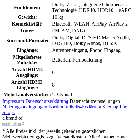
Dolby Vision, integrierte Chromecast-
Funktionen:
Technologie, HDR10, HDR10+, eARC
Gewicht:
10 kg
Konnektivität:
Bluetooth, WLAN, AirPlay, AirPlay 2
Tuner:
FM, AM, DAB+
Dolby Digital, DTS-HD Master Audio,
Surround-Formate:
DTS-HD, Dolby Atmos, DTS:X
Eingänge:
Antenneneingang, Phono-Eingang
Mitgeliefertes
Batterien, Fernbedienung
Zubehör:
Anzahl HDMI-
6
Ausgänge:
Anzahl HDMI-
8
Eingänge:
Mehrkanalverstärker:
5.2-Kanal
Impressum
Datenschutzerklärung
Datenschutzeinstellungen
Nutzungsbedingungen
Barrierefreiheits-Erklärung
Sitemap
Für
Shops
a brand of
* Alle Preise inkl. der jeweils geltenden gesetzlichen
Mehrwertsteuer, ggfs. zzgl. Versandkosten. Alle Angaben ohne