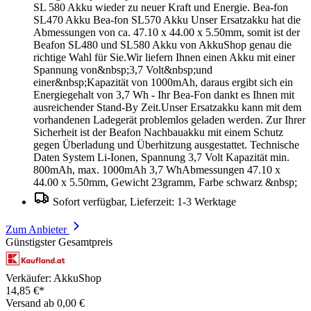
SL 580 Akku wieder zu neuer Kraft und Energie. Bea-fon
SL470 Akku Bea-fon SL570 Akku Unser Ersatzakku hat die
Abmessungen von ca. 47.10 x 44.00 x 5.50mm, somit ist der
Beafon SL480 und SL580 Akku von AkkuShop genau die
richtige Wahl für Sie.Wir liefern Ihnen einen Akku mit einer
Spannung von&nbsp;3,7 Volt&nbsp;und
einer&nbsp;Kapazität von 1000mAh, daraus ergibt sich ein
Energiegehalt von 3,7 Wh - Ihr Bea-Fon dankt es Ihnen mit
ausreichender Stand-By Zeit.Unser Ersatzakku kann mit dem
vorhandenen Ladegerät problemlos geladen werden. Zur Ihrer
Sicherheit ist der Beafon Nachbauakku mit einem Schutz
gegen Überladung und Überhitzung ausgestattet. Technische
Daten System Li-Ionen, Spannung 3,7 Volt Kapazität min.
800mAh, max. 1000mAh 3,7 WhAbmessungen 47.10 x
44.00 x 5.50mm, Gewicht 23gramm, Farbe schwarz &nbsp;
Sofort verfügbar, Lieferzeit: 1-3 Werktage
Zum Anbieter
Günstigster Gesamtpreis
Verkäufer: AkkuShop
14,85 €*
Versand ab 0,00 €