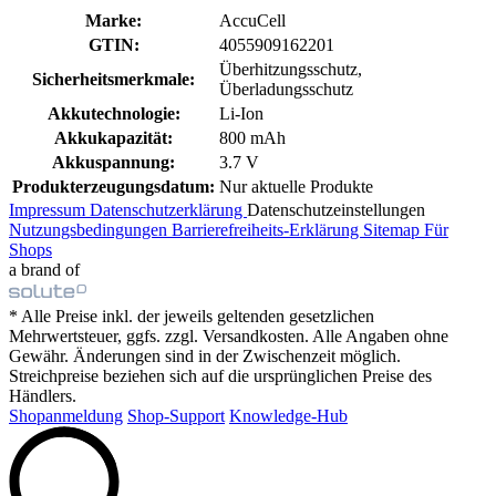
Marke:
AccuCell
GTIN:
4055909162201
Überhitzungsschutz,
Sicherheitsmerkmale:
Überladungsschutz
Akkutechnologie:
Li-Ion
Akkukapazität:
800 mAh
Akkuspannung:
3.7 V
Produkterzeugungsdatum:
Nur aktuelle Produkte
Impressum
Datenschutzerklärung
Datenschutzeinstellungen
Nutzungsbedingungen
Barrierefreiheits-Erklärung
Sitemap
Für
Shops
a brand of
* Alle Preise inkl. der jeweils geltenden gesetzlichen
Mehrwertsteuer, ggfs. zzgl. Versandkosten. Alle Angaben ohne
Gewähr. Änderungen sind in der Zwischenzeit möglich.
Streichpreise beziehen sich auf die ursprünglichen Preise des
Händlers.
Shopanmeldung
Shop-Support
Knowledge-Hub