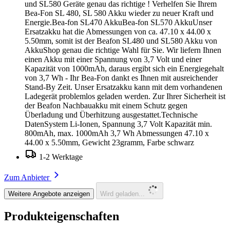
und SL580 Geräte genau das richtige ! Verhelfen Sie Ihrem
Bea-Fon SL 480, SL 580 Akku wieder zu neuer Kraft und
Energie.Bea-fon SL470 AkkuBea-fon SL570 AkkuUnser
Ersatzakku hat die Abmessungen von ca. 47.10 x 44.00 x
5.50mm, somit ist der Beafon SL480 und SL580 Akku von
AkkuShop genau die richtige Wahl für Sie. Wir liefern Ihnen
einen Akku mit einer Spannung von 3,7 Volt und einer
Kapazität von 1000mAh, daraus ergibt sich ein Energiegehalt
von 3,7 Wh - Ihr Bea-Fon dankt es Ihnen mit ausreichender
Stand-By Zeit. Unser Ersatzakku kann mit dem vorhandenen
Ladegerät problemlos geladen werden. Zur Ihrer Sicherheit ist
der Beafon Nachbauakku mit einem Schutz gegen
Überladung und Überhitzung ausgestattet.Technische
DatenSystem Li-Ionen, Spannung 3,7 Volt Kapazität min.
800mAh, max. 1000mAh 3,7 Wh Abmessungen 47.10 x
44.00 x 5.50mm, Gewicht 23gramm, Farbe schwarz
1-2 Werktage
Zum Anbieter
Weitere Angebote anzeigen
Wird geladen...
Produkteigenschaften