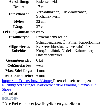
Ausstattung:
Fadenschneider
Breite:
17 cm
Vernähfunktion, Rückwärtsnähen,
Funktionen:
Stichdirektwahl
Höhe:
32 cm
Länge:
37 cm
Leistungsaufnahme:
85 W
Produkttyp:
Freiarmnähmaschine
Schraubenzieher, Öl, Pinsel, Knopflochfuß,
Mitgeliefertes
Reißverschlussfuß, Universalnähfuß,
Zubehör:
Knopfannähfuß, Nadeln, Nahttrenner,
Unterfadenspulen
Gesamtgewicht:
6 kg
Gehäusefarbe:
weiß
Max. Stichlänge:
4 mm
Max. Stichbreite:
5 mm
Impressum
Datenschutzerklärung
Datenschutzeinstellungen
Nutzungsbedingungen
Barrierefreiheits-Erklärung
Sitemap
Für
Shops
a brand of
* Alle Preise inkl. der jeweils geltenden gesetzlichen